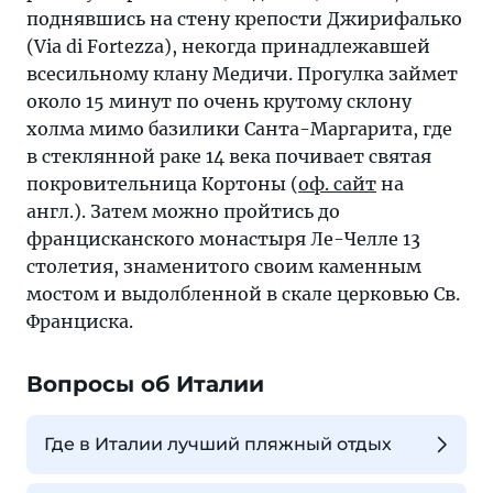
поднявшись на стену крепости Джирифалько
(Via di Fortezza), некогда принадлежавшей
всесильному клану Медичи. Прогулка займет
около 15 минут по очень крутому склону
холма мимо базилики Санта-Маргарита, где
в стеклянной раке 14 века почивает святая
покровительница Кортоны (
оф. сайт
на
англ.). Затем можно пройтись до
францисканского монастыря Ле-Челле 13
столетия, знаменитого своим каменным
мостом и выдолбленной в скале церковью Св.
Франциска.
Вопросы об Италии
Где в Италии лучший пляжный отдых