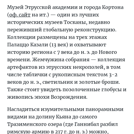
Музей Этрусской академии и города Кортона
(
оф. сайт
на ит.) — один из лучших
исторических музеев Тосканы, недавно
переживший глобальную реконструкцию.
Коллекции размещены на трех этажах
Палаццо Казали (13 век) и охватывают
историю региона с 7 века до н. э. до Нового
времени. Жемчужина собрания — коллекция
артефактов из этрусских некрополей, в том
числе таблички с рукописным текстом 3-2
веков до н. э., светильник и золотые броши.
Также стоит увидеть позолоченные глобусы и
живопись эпохи Возрождения.
Насладиться изумительными панорамными
видами на долину Кьяна до самого
Тразименского озера (где Ганнибал разбил
римскую армию в 217 г. до н. э.) можно,