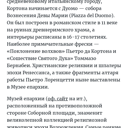
средневековому итальянскому городу,
Кортона начинается с Дуомо — собора
Вознесения Девы Марии (Piazza del Duomo).
Он был построен в романском стиле в 11 веке
на руинах древнеримского храма, а
интерьеры расписаны в 16-17 столетиях.
Наиболее примечательные фрески —
«Поклонение волхвов» Пьетро да Кортона и
«Сошествие Святого Духа» Томмазо
Бернабеи. Христианские реликвии и шпалеры
эпохи Ренессанса, а также фрагменты алтаря
работы Пьетро Лоренцетти ныне выставлены
в Музее епархии.
Музей епархии (
оф. сайт
на ит.),
расположенный на противоположной
стороне Соборной площади, знаменит
великолепной коллекцией религиозной
живописи эпохи Возрождения. Самые ранние