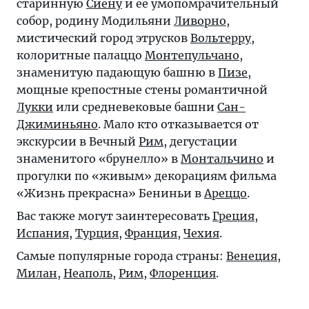
старинную
Сиену
и ее умопомрачительный
собор, родину Модильяни
Ливорно
,
мистический город этрусков
Вольтерру
,
колоритные палаццо
Монтепульчано
,
знаменитую падающую башню в
Пизе
,
мощные крепостные стены романтичной
Лукки
или средневековые башни
Сан-
Джиминьяно
. Мало кто отказывается от
экскурсии в Вечный
Рим
, дегустации
знаменитого «брунелло» в
Монтальчино
и
прогулки по «живым» декорациям фильма
«Жизнь прекрасна» Бениньи в
Ареццо
.
Вас также могут заинтересовать
Греция
,
Испания
,
Турция
,
Франция
,
Чехия
.
Самые популярные города страны:
Венеция
,
Милан
,
Неаполь
,
Рим
,
Флоренция
.