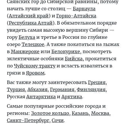
Саянских гор до Сибирской равнины, потому
начать лучше со столиц —
Барнаула
(
Алтайский край
) и
Горно-Алтайска
(
Республика Алтай
). В обязательном порядке
увидеть самая высокую вершину Сибири —
гору
Белуха
и третье в России по глубине
озеро
Телецкое
. А также покататься на лыжах
в
Манжероке
или
Белокурихе
, посмотреть
эклектичные особняки
Бийска
, прокатиться
по
Чуйскому тракту
и всласть изваляться в
грязи в
Яровом
.
Вас также могут заинтересовать
Греция
,
Турция
,
Абхазия
,
Германия
,
Финляндия
,
Русская
Антарктика
и
Арктика
.
Самые популярные российские города и
регионы:
Золотое кольцо
,
Казань
,
Москва
,
Санкт-Петербург
,
Сочи
.