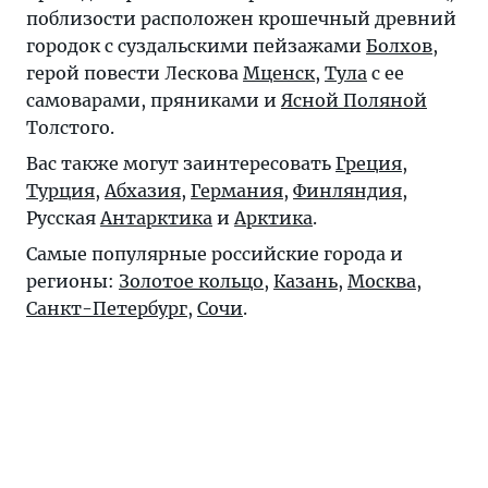
поблизости расположен крошечный древний
городок c суздальскими пейзажами
Болхов
,
герой повести Лескова
Мценск
,
Тула
с ее
самоварами, пряниками и
Ясной Поляной
Толстого.
Вас также могут заинтересовать
Греция
,
Турция
,
Абхазия
,
Германия
,
Финляндия
,
Русская
Антарктика
и
Арктика
.
Самые популярные российские города и
регионы:
Золотое кольцо
,
Казань
,
Москва
,
Санкт-Петербург
,
Сочи
.