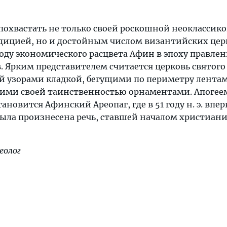
похвастать не только своей роскошной неоклассик
дицией, но и достойным числом византийских цер
оду экономического расцвета Афин в эпоху правле
 Ярким представителем считается церковь святого
щей узорами кладкой, бегущими по периметру лента
ими своей таинственностью орнаментами. Апогее
ановится Афинский Ареопаг, где в 51 году н. э. впе
ыла произнесена речь, ставшей началом христиан
хеолог