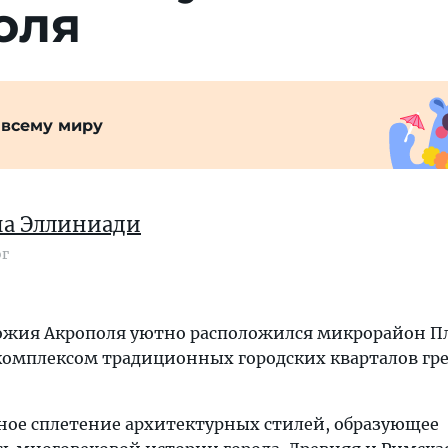
оля
 всему миру
а Эллиниади
ог
ножия Акрополя уютно расположился микрорайон Пл
омплексом традиционных городских кварталов гр
ное сплетение архитектурных стилей, образующее