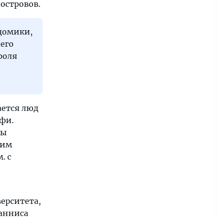
островов.
домики,
его
роля
ается люд
афи.
ты
 им
. с
ерситета,
оанниса