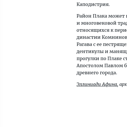
Каподистрия.
Район Плака может 
и многовековой тра
относящихся к пери
династии Комнинов.
Рагава с ее пестря
дентикулы и манящ
прогулки по Плаке ст
Апостолом Павлом б
древнего города.
Эллиниади Афина
, ар