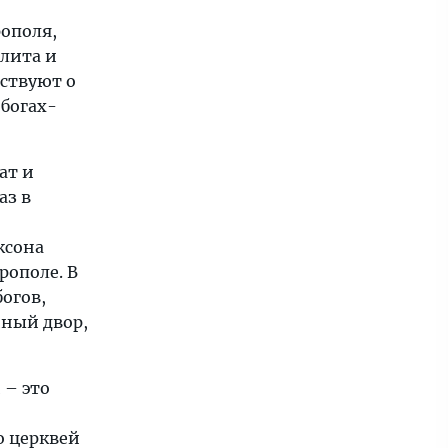
рополя,
олита и
ствуют о
 богах-
ат и
аз в
ксона
рополе. В
огов,
йный двор,
 – это
о церквей