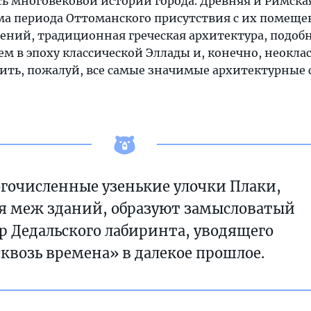
ь многовековой истории города. Древняя и Римска
а периода Оттоманского присутствия с их помещ
оений, традиционная греческая архитектура, подобн
м в эпоху классической Эллады и, конечно, неокла
ить, пожалуй, все самые значимые архитектурные 
гочисленные узенькие улочки Плаки,
я меж зданий, образуют замысловатый
р Дедальского лабиринта, уводящего
сквозь времена» в далекое прошлое.