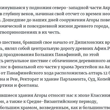
скинувшаяся у подножия северо-западной части Ак
в глубину веков, начиная свой отсчет со времен не
. Дошедшие до наших дней сооружения Агоры пове
омической и повседневной жизни древнего города,
твоприношениях в их честь.
 шествия, бравший свое начало от Дипилонских вр
ь, являл собой центральную дорогу древних Афин.Р
иод празднования Больших Панафиний, по этой
сь ритуальное шествие с облачением деревянного а
ос в финальной его части у храма Эрехтейон на Ак
от Панафинейского хода расположились алтарь 12 б
на и Реи, Ректорат и здание Парламента, Суд, Копе
ртики и фонтаны.
вшиеся здания Агоры относят нас к эпохе Классики
н, а также к Средне-Византийскому периоду,
большим храмом, возведенным, как и большинств