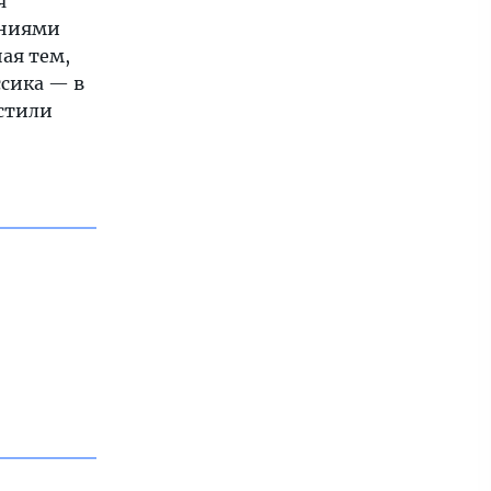
я
ениями
ая тем,
ссика — в
стили