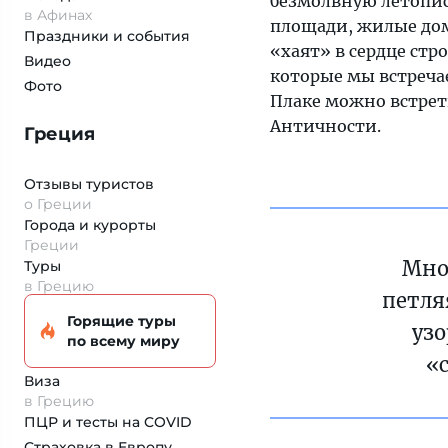
безмолвную летопис
в Афинах
площади, жилые дом
Праздники и события
«хаят» в сердце стр
Видео
которые мы встречае
Фото
Плаке можно встрет
Античности.
Греция
Отзывы туристов
о Греции
Города и курорты
Греции
Мно
Туры
в Грецию
петля
Горящие туры
узо
по всему миру
«
Виза
в Грецию
ПЦР и тесты на COVID
Страховка
в Европу