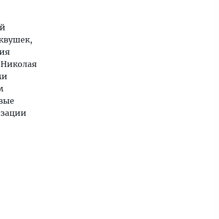
ой
квушек,
ния
 Николая
ми
м
рвые
изации