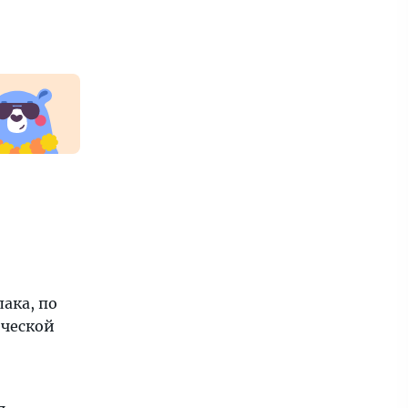
ака, по
еческой