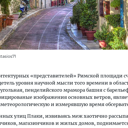
tasios71
итектурных «представителей» Римской площади с
детель уровня научной мысли того времени в облас
угольная, пенделийского мрамора башня с барелье
ицированые изображения основных ветров, являе
 метеорологическую и измерявшую время обсерват
нных улиц Плаки, извиваясь меж хаотично рассы
нчиков, магазинчиков и жилых домов, поднимается