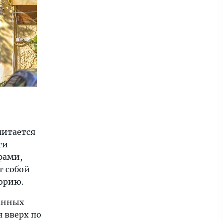
читается
ти
фами,
т собой
орию.
панных
 вверх по