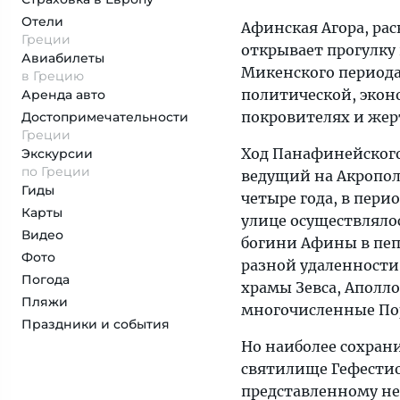
Отели
Афинская Агора, ра
Греции
открывает прогулку 
Авиабилеты
Микенского периода
в Грецию
политической, экон
Аренда авто
покровителях и жер
Достопримеча­тельности
Греции
Ход Панафинейского
Экскурсии
по Греции
ведущий на Акропол
Гиды
четыре года, в пер
Карты
улице осуществляло
Видео
богини Афины в пепл
Фото
разной удаленности 
Погода
храмы Зевса, Аполло
Пляжи
многочисленные По
Праздники и события
Но наиболее сохрани
святилище Гефестио
представленному не