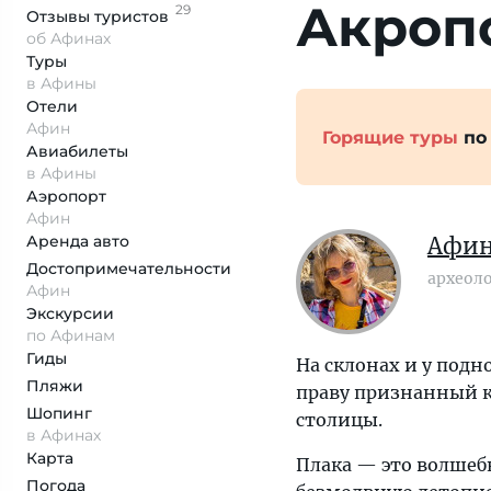
Акроп
29
Отзывы
туристов
об Афинах
Туры
в Афины
Отели
Афин
Горящие туры
по
Авиабилеты
в Афины
Аэропорт
Афин
Аренда авто
Афин
Достопримеча­тельности
археол
Афин
Экскурсии
по Афинам
Гиды
На склонах и у под
Пляжи
праву признанный к
Шопинг
столицы.
в Афинах
Карта
Плака — это волшеб
Погода