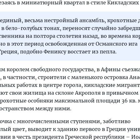
езаясь в миниатюрный квартал в стиле Кикладских 
 единый, весьма нестройный ансамбль, крохотные 
 бело-голубых тонах, переносят случайно забредш
венника на полтора столетия назад, во времена ко
о в этот период освобожденная от Османского ига
реция, подобно Фениксу восстает из пепла.
 королем свободного государства, в Афины съезж
 в частности, строители с маленького островка Ан
льных работах в центре горола, кикладские мигран
ают свои жилища на склоне Акрополя в привычном
крохотные особняки максимальной площади 36 кв. м
остранством между ними.
лочка с многочисленными ступенями, заботливо
ый цвет, выводит к зданию первого в Греции унив
твии в честь президента Греческой республики – И