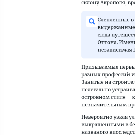
склону Акрополя, вр
Слепленные в
выдержанные в
сюда путешест
Оттона. Именн
независимая Г
Призываемые первым
разных профессий и,
Занятые на строите
нелегально устраив
островном стиле – 
незначительным пр
Невероятно узкая у
выкрашенными в бел
названого впоследс