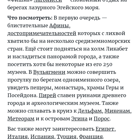
берегах лазурного Эгейского моря.
Что посмотреть:
В первую очередь —
блистательные
Афины
,
достопримечательностей
которых с лихвой
хватило бы на несколько средиземноморских
стран. Ещё стоит подняться на холм Ликабет
и насладиться панорамой города, а также
посетить хотя бы некоторые из его 250
музеев. В
Вульягмени
можно совершить
прогулку по берегам одноименного озера,
увидеть пещеры, монастырь, храмы Геры и
Посейдона.
Пирей
славен руинами древнего
города и археологическим музеем. Также
можно сплавать в круиз к
Дельфам
,
Микенам
,
Метеорам
и к островам
Эгина
и
Порос
.
Вас также могут заинтересовать
Египет
,
Италия
,
Испания
,
Турция
,
Франция
.