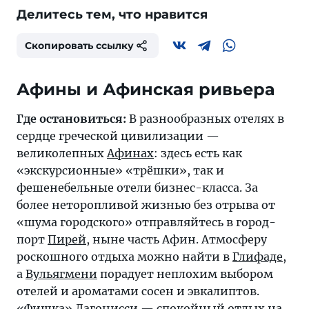
Делитесь тем, что нравится
Скопировать ссылку
Афины и Афинская ривьера
Где остановиться:
В разнообразных отелях в
сердце греческой цивилизации —
великолепных
Афинах
: здесь есть как
«экскурсионные» «трёшки», так и
фешенебельные отели бизнес-класса. За
более неторопливой жизнью без отрыва от
«шума городского» отправляйтесь в город-
порт
Пирей
, ныне часть Афин. Атмосферу
роскошного отдыха можно найти в
Глифаде
,
а
Вульягмени
порадует неплохим выбором
отелей и ароматами сосен и эвкалиптов.
«Фишка»
Лагонисси
— спокойный отдых на