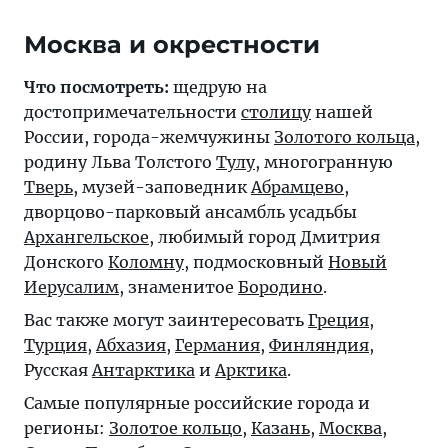
Москва и окрестности
Что посмотреть:
щедрую на
достопримечательности
столицу
нашей
России, города-жемчужины
Золотого кольца
,
родину Льва Толстого
Тулу
, многогранную
Тверь
, музей-заповедник
Абрамцево
,
дворцово-парковый ансамбль усадьбы
Архангельское
, любимый город Дмитрия
Донского
Коломну
, подмосковный
Новый
Иерусалим
, знаменитое
Бородино
.
Вас также могут заинтересовать
Греция
,
Турция
,
Абхазия
,
Германия
,
Финляндия
,
Русская
Антарктика
и
Арктика
.
Самые популярные российские города и
регионы:
Золотое кольцо
,
Казань
,
Москва
,