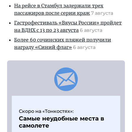
На рейсе в Стамбул задержали трех
пассажиров после серии краж
7 августа
Гастрофестиваль «Вкусы России» пройдет
на ВДНХ с 13 по 23 августа
6 августа
Более 60 сочинских пляжей получили
награду «Синий флаг»
6 августа
Скоро на «Тонкостях»:
Самые неудобные места в
самолете