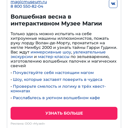
magicmuseum.ru
8 800 550-82-04
Волшебная весна в
интерактивном Музее Магии
Только здесь можно испытать на себе
хитроумные машины иллюзионистов, пожать
руку лорду Волан-де-Морту, прокатиться на
метле Нимбус 2000 и узнать тайны Гарри Гудини.
Вас ждут
иммерсивные шоу
,
увлекательные
экскурсии
и
мастер-классы
по зельеварению,
изготовлению волшебных палочек и магических
свечей
•
Почувствуйте себя настоящим магом
•
Шоу, которые заставят поверить в чудеса
•
Проверьте смелость и логику в трёх квест-
комнатах
•
Расслабьтесь в уютном волшебном кафе
УЗНАТЬ БОЛЬШЕ
Реклама: ООО «Музей»