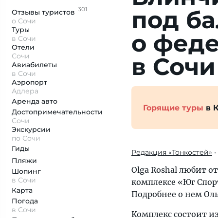
301
под ба
Отзывы
туристов
о Сочи
Туры
о феде
в Сочи
Отели
Сочи
в Сочи
Авиабилеты
в Сочи
Аэропорт
Адлера
Аренда авто
Горящие туры
в 
Достопримеча­тельности
Сочи
Экскурсии
по Сочи
Гиды
Редакция «Тонкостей»
•
Пляжи
Olga Roshal любит о
Шопинг
в Сочи
комплексе «Юг Спор
Карта
Подробнее о нем Оль
Погода
в Сочи
Комплекс состоит из