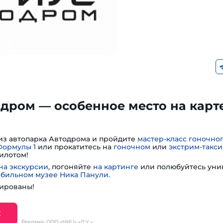
дром — особенное место на карт
из автопарка Автодрома и пройдите
мастер-класс гоночно
Формулы 1
или прокатитесь на
гоночном
или
экстрим-такси
илотом!
на экскурсии
, погоняйте
на картинге
или полюбуйтесь ун
обильном музее Ника Панули.
ированы!
Е
Реклама: ООО «НИЦ» «Д.У.»