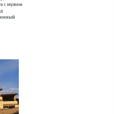
га с мужем
од
твенный