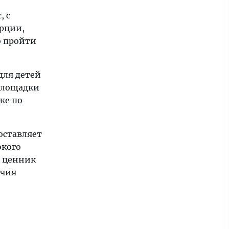
, с
урции,
о пройти
для детей
площадки
же по
оставляет
окого
м ценник
ичия