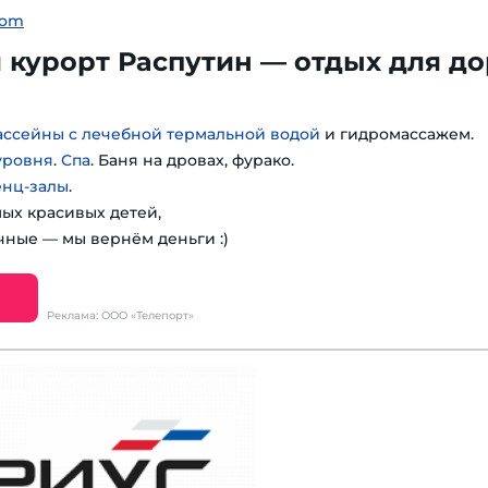
com
курорт Распутин — отдых для до
ассейны с лечебной термальной водой
и гидромассажем.
уровня
.
Спа
. Баня на дровах, фурако.
енц-залы
.
мых красивых детей,
чные — мы вернём деньги :)
Реклама: ООО «Телепорт»