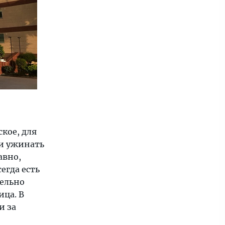
кое, для
ли ужинать
авно,
егда есть
дельно
ица. В
и за