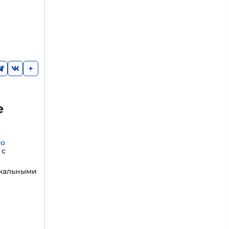
е
го
с
икальными