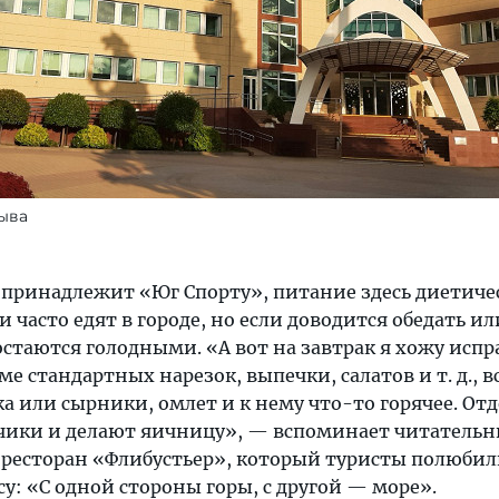
зыва
 принадлежит «Юг Спорту», питание здесь диетичес
и часто едят в городе, но если доводится обедать и
 остаются голодными. «А вот на завтрак я хожу испр
е стандартных нарезок, выпечки, салатов и т. д., вс
ка или сырники, омлет и к нему что-то горячее. От
нчики и делают яичницу», — вспоминает читательн
 ресторан «Флибустьер», который туристы полюбил
: «С одной стороны горы, с другой — море».