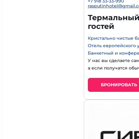
+7 918 33-33-990
rasputinhotel@gmail.
Термальный 
гостей
Кристально чистые б
Отель европейского 
Банкетный и конфер
У нас вы сделаете са
а если получатся обы
БРОНИРОВАТЬ