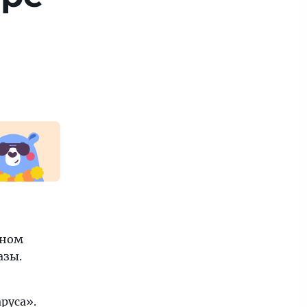
чном
азы.
руса».