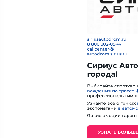
siriusautodrom.ru
8 800 302-05-47
callcenter@
autodrom.sirius.ru
Сириус Авто
города!
Выбирайте спорткар 
вождения по трассе 
профессиональным п
Узнайте все о гонках
экспонатами
в автом
Яркие эмоции гарант
УЗНАТЬ БОЛЬШ