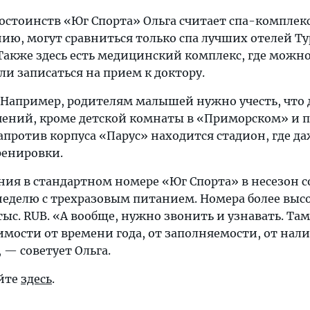
стоинств «Юг Спорта» Ольга считает спа-комплекс
ию, могут сравниться только спа лучших отелей Т
Также здесь есть медицинский комплекс, где можн
и записаться на прием к доктору.
. Например, родителям малышей нужно учесть, что 
чений, кроме детской комнаты в «Приморском» и 
апротив корпуса «Парус» находится стадион, где да
ренировки.
ия в стандартном номере «Юг Спорта» в несезон с
 неделю с трехразовым питанием. Номера более выс
 тыс. RUB. «А вообще, нужно звонить и узнавать. Та
имости от времени года, от заполняемости, от нал
, — советует Ольга.
йте
здесь
.