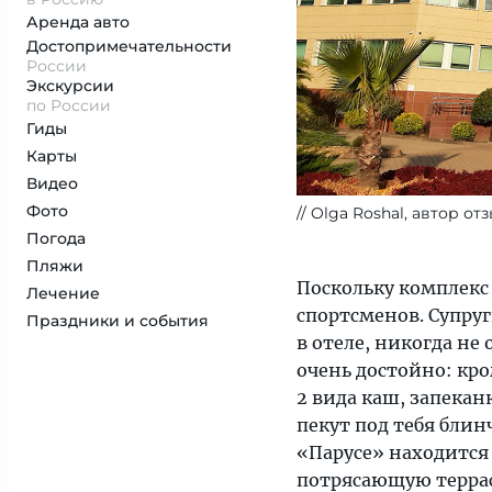
Аренда авто
Достопримеча­тельности
России
Экскурсии
по России
Гиды
Карты
Видео
Фото
Olga Roshal, автор от
Погода
Пляжи
Поскольку комплекс
Лечение
спортсменов. Супруг
Праздники и события
в отеле, никогда не
очень достойно: кром
2 вида каш, запекан
пекут под тебя бли
«Парусе» находится
потрясающую террасу