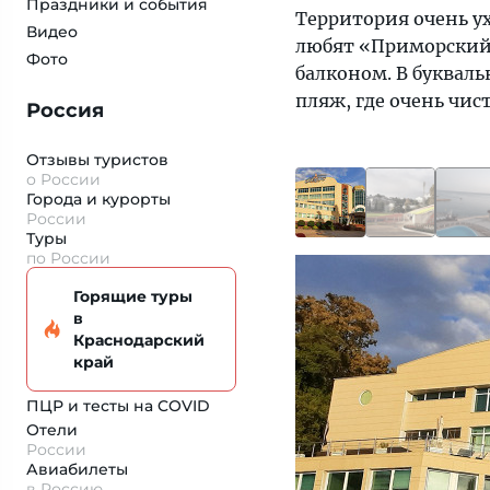
Праздники и события
Территория очень ух
Видео
любят «Приморский»
Фото
балконом. В букваль
пляж, где очень чис
Россия
Отзывы туристов
о России
Города и курорты
России
Туры
по России
Горящие туры
в
Краснодарский
край
ПЦР и тесты на COVID
Отели
России
Авиабилеты
в Россию