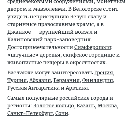
средневековыми сооружениями, монетным
двором и мавзолеями. В
Белогорске
стоит
увидеть неприступную Белую скалу и
старинные православные храмы, а в
Джанкое
— крупнейший вокзал и
Калиновский парк-заповедник.
Достопримечательности
Симферополя
:
«штучные» деревья, скифское городище и
живописные пещеры в окрестностях.
Вас также могут заинтересовать
Греция
,
Турция
,
Абхазия
,
Германия
,
Финляндия
,
Русская
Антарктика
и
Арктика
.
Самые популярные российские города и
регионы:
Золотое кольцо
,
Казань
,
Москва
,
Санкт-Петербург
,
Сочи
.