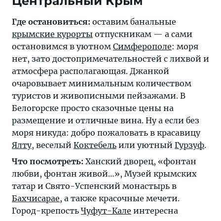
Центральный Крым
Где остановиться:
оставим банальные
крымские курорты
отпускникам — а сами
остановимся в уютном
Симферополе
: моря
нет, зато достопримечательностей с лихвой и
атмосфера располагающая. Джанкой
очаровывает минимальным количеством
туристов и живописными пейзажами. В
Белогорске просто сказочные цены на
размещение и отличные вина. Ну а если без
моря никуда: добро пожаловать в красавицу
Ялту
, веселый
Коктебель
или уютный
Гурзуф
.
Что посмотреть:
Ханский дворец, «фонтан
любви, фонтан живой…», Музей крымских
татар и Свято-Успенский монастырь в
Бахчисарае
, а также красочные мечети.
Город-крепость
Чуфут-Кале
интересна