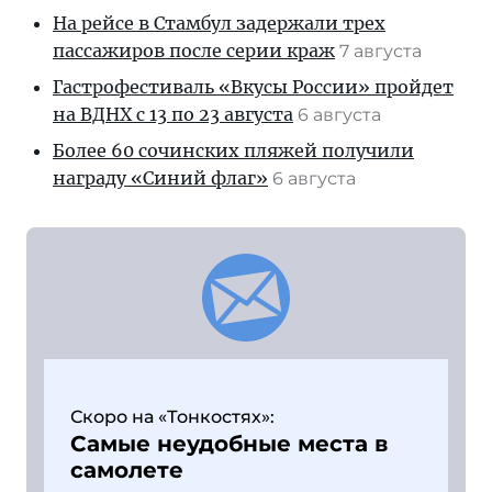
На рейсе в Стамбул задержали трех
пассажиров после серии краж
7 августа
Гастрофестиваль «Вкусы России» пройдет
на ВДНХ с 13 по 23 августа
6 августа
Более 60 сочинских пляжей получили
награду «Синий флаг»
6 августа
Скоро на «Тонкостях»:
Самые неудобные места в
самолете