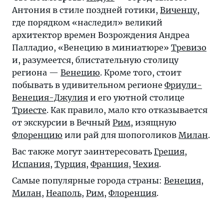
Антония в стиле поздней готики,
Виченцу
,
где порядком «наследил» великий
архитектор времен Возрождения Андреа
Палладио, «Венецию в миниатюре»
Тревизо
и, разумеется, блистательную столицу
региона —
Венецию
. Кроме того, стоит
побывать в удивительном регионе
Фриули-
Венеция-Джулия
и его уютной столице
Триесте
. Как правило, мало кто отказывается
от экскурсии в Вечный
Рим
, изящную
Флоренцию
или рай для шопоголиков
Милан
.
Вас также могут заинтересовать
Греция
,
Испания
,
Турция
,
Франция
,
Чехия
.
Самые популярные города страны:
Венеция
,
Милан
,
Неаполь
,
Рим
,
Флоренция
.