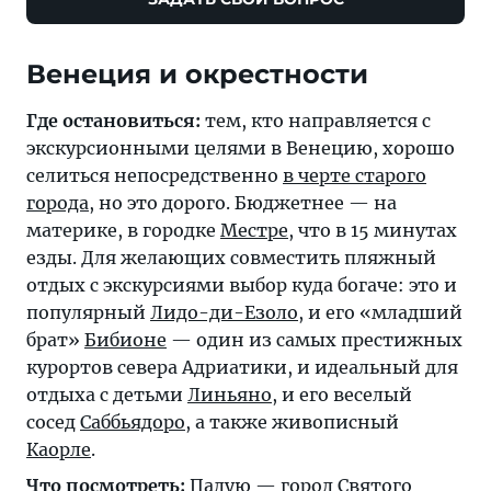
Венеция и окрестности
Где остановиться:
тем, кто направляется с
экскурсионными целями в Венецию, хорошо
селиться непосредственно
в черте старого
города
, но это дорого. Бюджетнее — на
материке, в городке
Местре
, что в 15 минутах
езды. Для желающих совместить пляжный
отдых с экскурсиями выбор куда богаче: это и
популярный
Лидо-ди-Езоло
, и его «младший
брат»
Бибионе
— один из самых престижных
курортов севера Адриатики, и идеальный для
отдыха с детьми
Линьяно
, и его веселый
сосед
Саббьядоро
, а также живописный
Каорле
.
Что посмотреть:
Падую
— город Святого