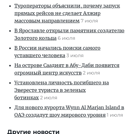
Туроператоры объяснили, почему запуск
прямых рейсов не сделает Алжир
массовым направлением
7 июля
В Ярославле открыли памятник создателю
Золотого кольца
6 июля
В России начались поиски самого
уставшего человека
3 июля
На острове Саадият в Абу-Даби появится
огромный центр искусств
2 июля
Установлена личность погибшего на
Эвересте туриста в зеленых
ботинках
2 июля
Для нового курорта Wynn Al Marjan Island в
ОАЭ создадут шоу мирового уровня
1 июля
Другие новости