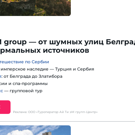
M group — от шумных улиц Белгра
ермальных источников
тешествие по Сербии
: имперское наследие — Турция и Сербия
я
: от Белграда до Златибора
сии и спа-программы
сс
— групповой тур
Е
Реклама: ООО «Туроператор Ай Ти эМ групп-Центр»