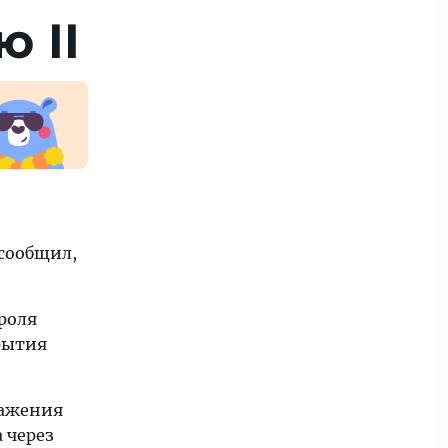
 II
сообщил,
роля
рытия
важения
 через