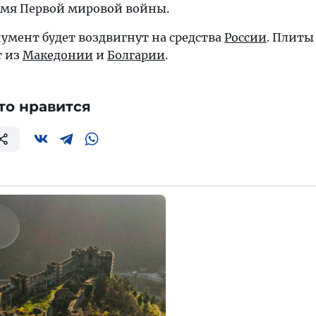
емя Первой мировой войны.
умент будет воздвигнут на средства
России
. Плиты
т из
Македонии
и
Болгарии
.
то нравится