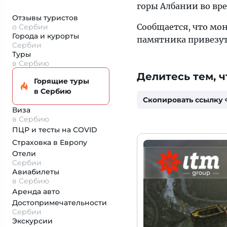
горы Албании во вр
Отзывы туристов
Сообщается, что мон
о Сербии
Города и курорты
памятника привезу
Сербии
Туры
в Сербию
Делитесь тем, ч
Горящие туры
в Сербию
Скопировать ссылку
Виза
в Сербию
ПЦР и тесты на COVID
Страховка
в Европу
Отели
Сербии
Авиабилеты
в Сербию
Аренда авто
Достопримеча­тельности
Сербии
Экскурсии