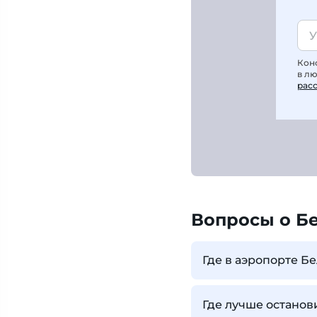
Кон
в л
рас
Вопросы о Б
Где в аэропорте Б
Где лучше останов