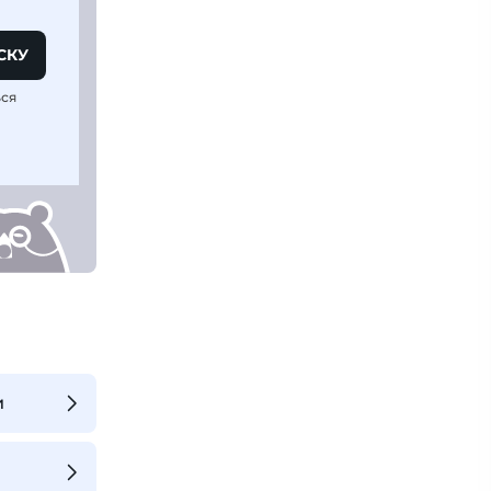
СКУ
ься
и