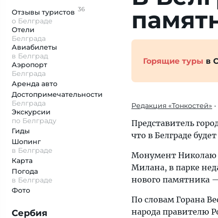
36
памятн
Отзывы
туристов
о Белграде
Отели
Белграда
Авиабилеты
в Белград
Горящие туры
в 
Аэропорт
Белграда
Аренда авто
Достопримеча­тельности
Белграда
Редакция «Тонкостей»
•
Экскурсии
по Белграду
Представитель горо
Гиды
что в Белграде буде
Шопинг
в Белграде
Монумент Николаю Р
Карта
Милана, в парке не
Погода
нового памятника — 
в Белграде
Фото
По словам Горана В
народа правителю Ро
Сербия