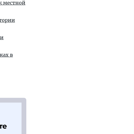
 к местной
стории
ии
жах в
те