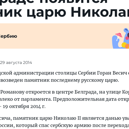
ик царю Николаю
Сербию
 29 августа 2014
дской администрации столицы Сербии Горан Весич 
т возведен памятник последнему русскому царю.
оманову откроется в центре Белграда, на улице Ко
далеко от парламента. Предположительная дата отк
19 октября 2014 г.
есича, памятник царю Николаю II является данью у
ссии, который спас сербскую армию после перехода