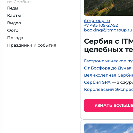
по Сербии
Гиды
Карты
itmgroup.ru
Видео
+7 495 109-27-52
booking@itmgroup.ru
Фото
Погода
Сербия с IT
Праздники и события
целебных т
Гастрономическое пу
От Босфора до Дуная
Великолепная Серби
Сербия SPA
— экскур
Королевский Экспре
УЗНАТЬ БОЛЬШ