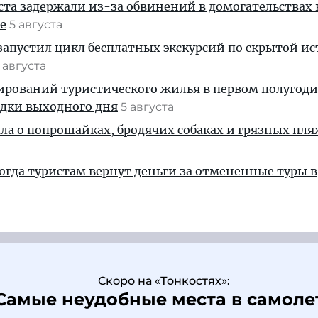
ста задержали из-за обвинений в домогательствах
е
5 августа
апустил цикл бесплатных экскурсий по скрытой и
 августа
ирований туристического жилья в первом полугод
здки выходного дня
5 августа
ала о попрошайках, бродячих собаках и грязных пля
когда туристам вернут деньги за отмененные туры в
Скоро на «Тонкостях»:
Самые неудобные места в самоле