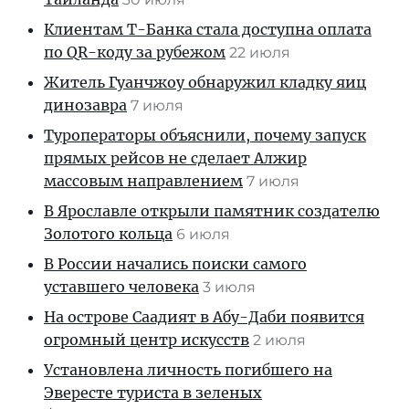
Клиентам T-Банка стала доступна оплата
по QR-коду за рубежом
22 июля
Житель Гуанчжоу обнаружил кладку яиц
динозавра
7 июля
Туроператоры объяснили, почему запуск
прямых рейсов не сделает Алжир
массовым направлением
7 июля
В Ярославле открыли памятник создателю
Золотого кольца
6 июля
В России начались поиски самого
уставшего человека
3 июля
На острове Саадият в Абу-Даби появится
огромный центр искусств
2 июля
Установлена личность погибшего на
Эвересте туриста в зеленых