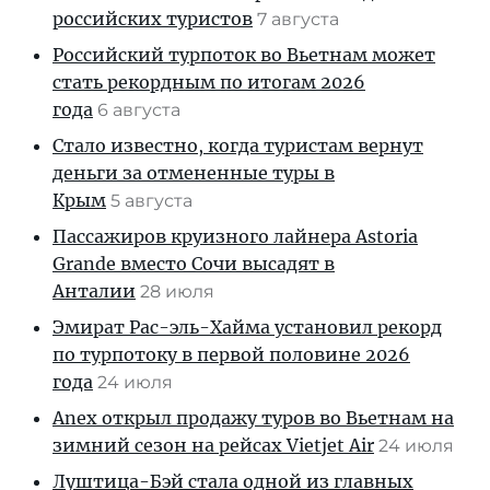
российских туристов
7 августа
Российский турпоток во Вьетнам может
стать рекордным по итогам 2026
года
6 августа
Стало известно, когда туристам вернут
деньги за отмененные туры в
Крым
5 августа
Пассажиров круизного лайнера Astoria
Grande вместо Сочи высадят в
Анталии
28 июля
Эмират Рас-эль-Хайма установил рекорд
по турпотоку в первой половине 2026
года
24 июля
Anex открыл продажу туров во Вьетнам на
зимний сезон на рейсах Vietjet Air
24 июля
Луштица-Бэй стала одной из главных