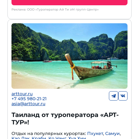
Реклама: ООО «Туроператор Ай Ти эМ групп-Центр»
arttour.ru
+7 495 980-21-21
asia@arttour.ru
Таиланд от туроператора «АРТ-
ТУР»!
Отдых на популярных курортах:
Пхукет
,
Самуи
,
Као Лак
,
Краби
,
Ко Чанг
,
Хуа Хин