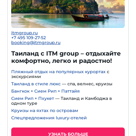
itmgroup.ru
+7 495 109-27-52
booking@itmgroup.ru
Таиланд с ITM group – отдыхайте
комфортно, легко и радостно!
Пляжный отдых на популярных курортах
с
экскурсиями
Таиланд в стиле люкс
— спа, велнес, круизы
Бангкок + Сием Рип + Паттайя
Сием Рип + Пхукет
— Таиланд и Камбоджа в
одном туре
Круизы на яхтах по островам
Спецпредложения luxury-отелей
УЗНАТЬ БОЛЬШЕ