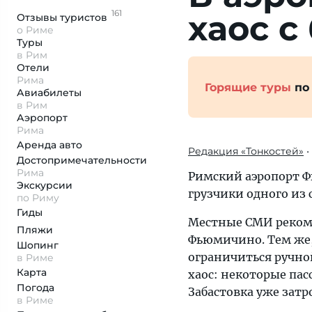
161
хаос с
Отзывы
туристов
о Риме
Туры
в Рим
Отели
Рима
Горящие туры
по
Авиабилеты
в Рим
Аэропорт
Рима
Аренда авто
Редакция «Тонкостей»
•
Достопримеча­тельности
Рима
Римский аэропорт Ф
Экскурсии
грузчики одного из
по Риму
Гиды
Местные СМИ рекоме
Пляжи
Фьюмичино. Тем же, 
Шопинг
ограничиться ручно
в Риме
Карта
хаос: некоторые пас
Погода
Забастовка уже затр
в Риме