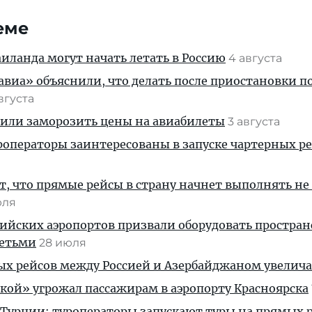
еме
ланда могут начать летать в Россию
4 августа
иа» объяснили, что делать после приостановки п
августа
жили заморозить цены на авиабилеты
3 августа
операторы заинтересованы в запуске чартерных ре
, что прямые рейсы в страну начнет выполнять не
юля
ийских аэропортов призвали оборудовать простра
детьми
28 июля
ых рейсов между Россией и Азербайджаном увелич
кой» угрожал пассажирам в аэропорту Красноярска
 Турции: туроператоры запускают туры на прямых р