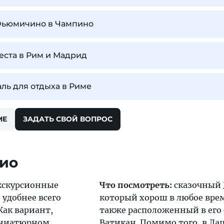
 Фьюмичино в Чампино
иеста в Рим и Мадрид
ль для отдыха в Риме
МЕ
ЗАДАТЬ СВОЙ ВОПРОС
цио
кскурсионные
Что посмотреть:
сказочный
 удобнее всего
который хорош в любое врем
 Как вариант,
также расположенный в его 
иниатюрном
Ватикан
. Помимо того, в Ла