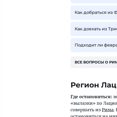
Как добраться из
Как доехать из Тр
Подходит ли февра
ВСЕ ВОПРОСЫ О РИ
Регион Ла
Где остановиться:
э
«вылазки» по Лацио
совершать из
Рима
.
остановиться на м