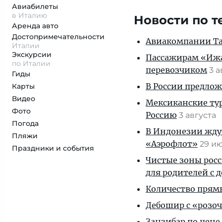
Авиабилеты
в Италию
Новости по т
Аренда авто
Достопримеча­тельности
Авиакомпании Таи
Италии
Экскурсии
Пассажирам «Ижав
по Италии
перевозчиком
3 
Гиды
В России предло
Карты
Видео
Мексиканские тур
Фото
Россию
3 августа
Погода
В Индонезии ждут
Пляжи
«Аэрофлот»
29 и
Праздники и события
Чистые зоны росс
для родителей с 
Количество прям
Дебошир с «розоч
Занзибар по цене