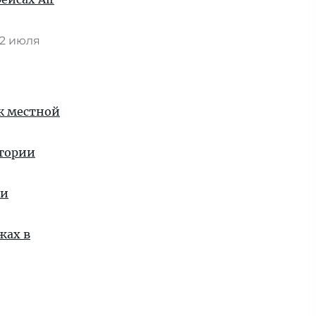
2 июля
 к местной
стории
ии
жах в