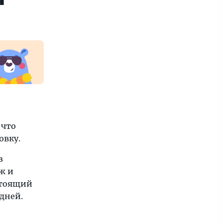
 что
овку.
з
ж и
стоящий
дней.