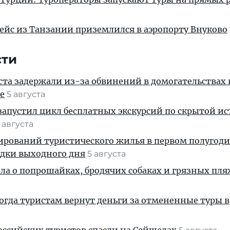
ейс из Танзании приземлился в аэропорту Внуково
сти
ста задержали из-за обвинений в домогательствах
е
5 августа
апустил цикл бесплатных экскурсий по скрытой и
 августа
ирований туристического жилья в первом полугод
здки выходного дня
5 августа
ала о попрошайках, бродячих собаках и грязных пля
когда туристам вернут деньги за отмененные туры в