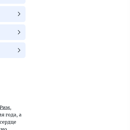
Рим
,
я года, а
сердце
цио