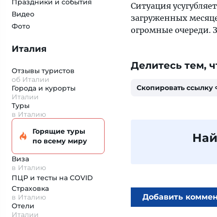
Праздники и события
Ситуация усугубляет
Видео
загруженных месяце
Фото
огромные очереди. 
Италия
Делитесь тем, ч
Отзывы туристов
об Италии
Скопировать ссылку
Города и курорты
Италии
Туры
в Италию
Горящие туры
Най
по всему миру
Виза
в Италию
ПЦР и тесты на COVID
Страховка
Добавить комме
в Италию
Отели
Италии