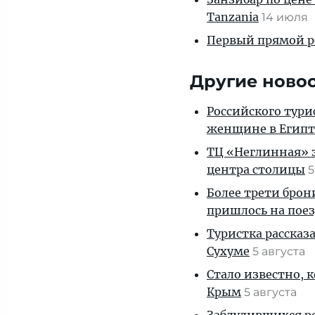
Tanzania
14 июля
Первый прямой р
Другие ново
Российского тури
женщине в Египт
ТЦ «Неглинная» з
центра столицы
5
Более трети брон
пришлось на пое
Туристка рассказ
Сухуме
5 августа
Стало известно, 
Крым
5 августа