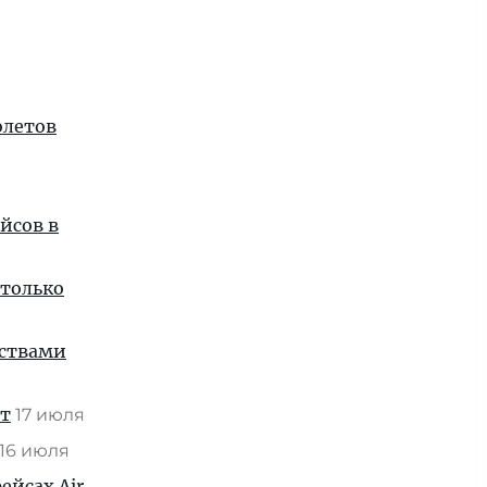
олетов
йсов в
 только
нствами
ат
17 июля
16 июля
ейсах Air