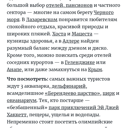
большой выбор
отелей, пансионов
и частного
сектора — многие на самом берегу
Черного
моря
. В
Лазаревском
понравится любителям
спокойного отдыха, красивой природы и
широких пляжей.
Хоста
и
Мацеста
—
кузницы здоровья, а в
Адлере
найден
разумный баланс между дзеном и диско.
Кроме того, можно поискать среди отелей
соседних курортов — в
Геленджике
или
Анапе
, или даже замахнуться на
Крым
.
Что посмотреть:
самых важных туристов
ждут 3 аквапарка,
дельфинарий
,
всамделишное
«Берендеево царство»
,
цирк
и
океанариум
. Тех, кто постарше —
«безбашенный»
парк приключений Эй Джей
Хаккетт
, пещеры, ущелья и водопады.
Непременно стоит посетить олимпийские