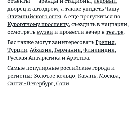
объекты — аренды и стадионы,
ледовый
дворец
и
автодром
, а также увидеть
Чашу
Олимпийского огня
. А еще прогуляться по
Курортному проспекту
, съездить в нацпарки,
осмотреть
музеи
и провести вечер в
театре
.
Вас также могут заинтересовать
Греция
,
Турция
,
Абхазия
,
Германия
,
Финляндия
,
Русская
Антарктика
и
Арктика
.
Самые популярные российские города и
регионы:
Золотое кольцо
,
Казань
,
Москва
,
Санкт-Петербург
,
Сочи
.