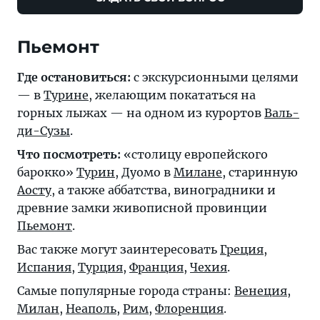
Пьемонт
Где остановиться:
с экскурсионными целями
— в
Турине
, желающим покататься на
горных лыжах — на одном из курортов
Валь-
ди-Сузы
.
Что посмотреть:
«столицу европейского
барокко»
Турин
, Дуомо в
Милане
, старинную
Аосту
, а также аббатства, виноградники и
древние замки живописной провинции
Пьемонт
.
Вас также могут заинтересовать
Греция
,
Испания
,
Турция
,
Франция
,
Чехия
.
Самые популярные города страны:
Венеция
,
Милан
,
Неаполь
,
Рим
,
Флоренция
.