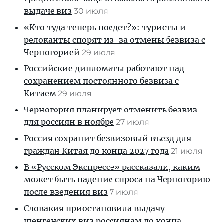
выдаче виз
30 июля
«Кто туда теперь поедет?»: туристы и
релоканты спорят из-за отмены безвиза с
Черногорией
29 июля
Российские дипломаты работают над
сохранением постоянного безвиза с
Китаем
29 июля
Черногория планирует отменить безвиз
для россиян в ноябре
27 июля
Россия сохранит безвизовый въезд для
граждан Китая до конца 2027 года
21 июля
В «Русском Экспрессе» рассказали, каким
может быть падение спроса на Черногорию
после введения виз
7 июля
Словакия приостановила выдачу
шенгенских виз россиянам до конца