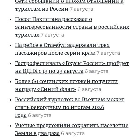
Сети сообщений о плохом отношении к
туристам из России
7 августа
Посол Пакистана рассказал о
заинтересованности страны в российских
туристах
7 августа
На рейсе в Стамбул задержали трех
пассажиров после серии краж
7 августа
Гастрофестиваль «Вкусы России» пройдет
на ВДНХ с 13 по 23 августа
6 августа
Более 60 сочинских пляжей получили
награду «Синий флаг»
6 августа
Российский турпоток во Вьетнам может
стать рекордным по итогам 2026
года
6 августа
Ученые предложили сократить население
Земли в два раза
6 августа