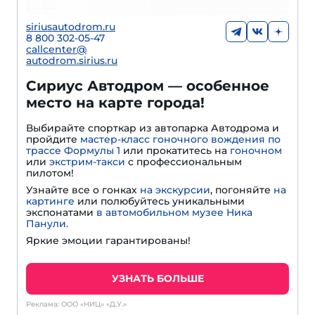
siriusautodrom.ru
8 800 302-05-47
callcenter@
autodrom.sirius.ru
Сириус Автодром — особенное
место на карте города!
Выбирайте спорткар из автопарка Автодрома и
пройдите
мастер-класс гоночного вождения по
трассе Формулы 1
или прокатитесь на
гоночном
или
экстрим-такси
с профессиональным
пилотом!
Узнайте все о гонках
на экскурсии
, погоняйте
на
картинге
или полюбуйтесь уникальными
экспонатами
в автомобильном музее Ника
Панули.
Яркие эмоции гарантированы!
УЗНАТЬ БОЛЬШЕ
Реклама: ООО «НИЦ» «Д.У.»