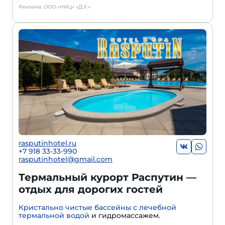
Реклама: ООО «НИЦ» «Д.У.»
rasputinhotel.ru
+7 918 33-33-990
rasputinhotel@gmail.com
Термальный курорт Распутин —
отдых для дорогих гостей
Кристально чистые бассейны с лечебной
термальной водой
и гидромассажем.