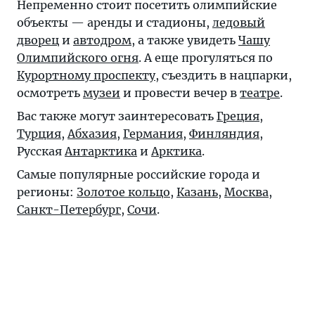
Непременно стоит посетить олимпийские
объекты — аренды и стадионы,
ледовый
дворец
и
автодром
, а также увидеть
Чашу
Олимпийского огня
. А еще прогуляться по
Курортному проспекту
, съездить в нацпарки,
осмотреть
музеи
и провести вечер в
театре
.
Вас также могут заинтересовать
Греция
,
Турция
,
Абхазия
,
Германия
,
Финляндия
,
Русская
Антарктика
и
Арктика
.
Самые популярные российские города и
регионы:
Золотое кольцо
,
Казань
,
Москва
,
Санкт-Петербург
,
Сочи
.