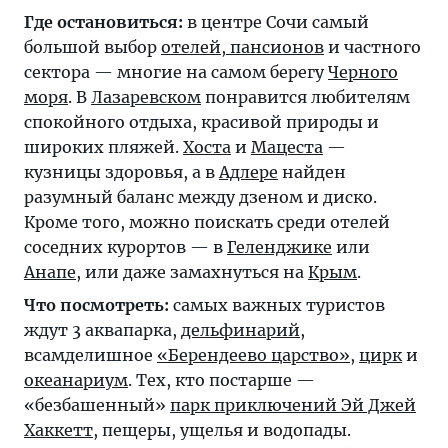
Где остановиться:
в центре Сочи самый
большой выбор
отелей, пансионов
и частного
сектора — многие на самом берегу
Черного
моря
. В
Лазаревском
понравится любителям
спокойного отдыха, красивой природы и
широких пляжей.
Хоста
и
Мацеста
—
кузницы здоровья, а в
Адлере
найден
разумный баланс между дзеном и диско.
Кроме того, можно поискать среди отелей
соседних курортов — в
Геленджике
или
Анапе
, или даже замахнуться на
Крым
.
Что посмотреть:
самых важных туристов
ждут 3 аквапарка,
дельфинарий
,
всамделишное
«Берендеево царство»
,
цирк
и
океанариум
. Тех, кто постарше —
«безбашенный»
парк приключений Эй Джей
Хаккетт
, пещеры, ущелья и водопады.