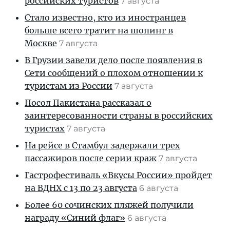
российских туристов
7 августа
Стало известно, кто из иностранцев
больше всего тратит на шопинг в
Москве
7 августа
В Грузии завели дело после появления в
Сети сообщений о плохом отношении к
туристам из России
7 августа
Посол Пакистана рассказал о
заинтересованности страны в российских
туристах
7 августа
На рейсе в Стамбул задержали трех
пассажиров после серии краж
7 августа
Гастрофестиваль «Вкусы России» пройдет
на ВДНХ с 13 по 23 августа
6 августа
Более 60 сочинских пляжей получили
награду «Синий флаг»
6 августа