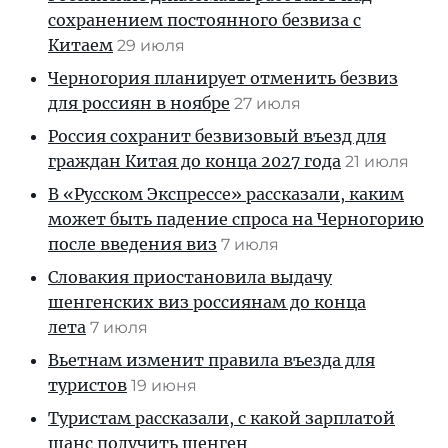
сохранением постоянного безвиза с
Китаем
29 июля
Черногория планирует отменить безвиз
для россиян в ноябре
27 июля
Россия сохранит безвизовый въезд для
граждан Китая до конца 2027 года
21 июля
В «Русском Экспрессе» рассказали, каким
может быть падение спроса на Черногорию
после введения виз
7 июля
Словакия приостановила выдачу
шенгенских виз россиянам до конца
лета
7 июля
Вьетнам изменит правила въезда для
туристов
19 июня
Туристам рассказали, с какой зарплатой
шанс получить шенген