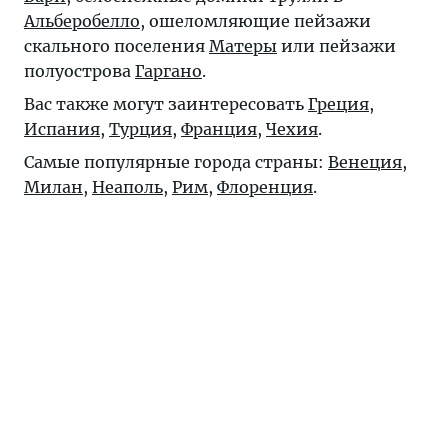
Альберобелло
, ошеломляющие пейзажи
скального поселения
Матеры
или пейзажи
полуострова
Гаргано
.
Вас также могут заинтересовать
Греция
,
Испания
,
Турция
,
Франция
,
Чехия
.
Самые популярные города страны:
Венеция
,
Милан
,
Неаполь
,
Рим
,
Флоренция
.