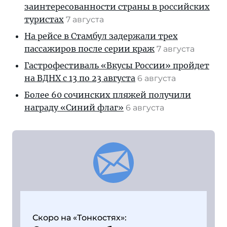
заинтересованности страны в российских
туристах
7 августа
На рейсе в Стамбул задержали трех
пассажиров после серии краж
7 августа
Гастрофестиваль «Вкусы России» пройдет
на ВДНХ с 13 по 23 августа
6 августа
Более 60 сочинских пляжей получили
награду «Синий флаг»
6 августа
Скоро на «Тонкостях»: