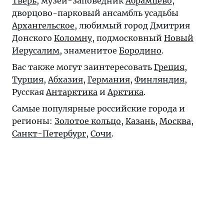
Тверь
, музей-заповедник
Абрамцево
,
дворцово-парковый ансамбль усадьбы
Архангельское
, любимый город Дмитрия
Донского
Коломну
, подмосковный
Новый
Иерусалим
, знаменитое
Бородино
.
Вас также могут заинтересовать
Греция
,
Турция
,
Абхазия
,
Германия
,
Финляндия
,
Русская
Антарктика
и
Арктика
.
Самые популярные российские города и
регионы:
Золотое кольцо
,
Казань
,
Москва
,
Санкт-Петербург
,
Сочи
.