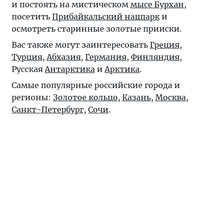
и постоять на мистическом
мысе Бурхан
,
посетить
Прибайкальский нацпарк
и
осмотреть старинные золотые прииски.
Вас также могут заинтересовать
Греция
,
Турция
,
Абхазия
,
Германия
,
Финляндия
,
Русская
Антарктика
и
Арктика
.
Самые популярные российские города и
регионы:
Золотое кольцо
,
Казань
,
Москва
,
Санкт-Петербург
,
Сочи
.