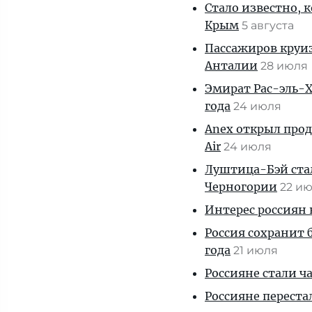
Стало известно, 
Крым
5 августа
Пассажиров круиз
Анталии
28 июля
Эмират Рас-эль-Х
года
24 июля
Anex открыл прод
Air
24 июля
Луштица-Бэй ста
Черногории
22 и
Интерес россиян 
Россия сохранит 
года
21 июля
Россияне стали ч
Россияне перест