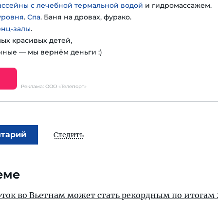
ассейны с лечебной термальной водой
и гидромассажем.
уровня
.
Спа
. Баня на дровах, фурако.
енц-залы
.
мых красивых детей,
чные — мы вернём деньги :)
Реклама: ООО «Телепорт»
нтарий
Следить
еме
ток во Вьетнам может стать рекордным по итогам 