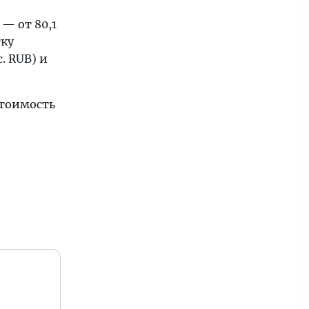
 — от 80,1
тку
. RUB) и
стоимость