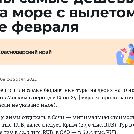
а море с вылето
е февраля
Краснодарский край
 08 февраля 2022
ечислили самые бюджетные туры на двоих на 10 но
з Москвы в период с 19 по 24 февраля, проживание
если не указано иное).
нце зимы отдыхать в Сочи — минимальная стоимос
 тыс. RUB, далее следует Крым (27,9 тыс. RUB). Тур в
чем в 42,9 тыс. RUB, в ОАЭ — в 62,5 тыс. RUB.