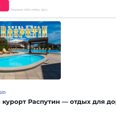
Е
Реклама: ООО «НИЦ» «Д.У.»
com
курорт Распутин — отдых для до