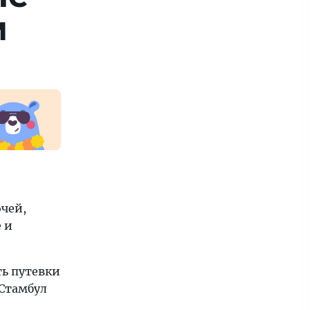
м
чей,
 и
ть путевки
 Стамбул