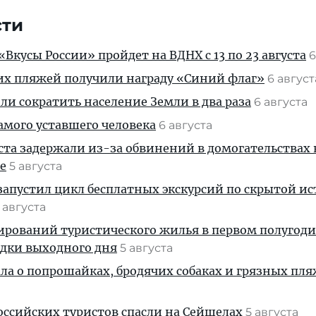
сти
Вкусы России» пройдет на ВДНХ с 13 по 23 августа
6
их пляжей получили награду «Синий флаг»
6 авгус
и сократить население Земли в два раза
6 августа
амого уставшего человека
6 августа
ста задержали из-за обвинений в домогательствах
е
5 августа
апустил цикл бесплатных экскурсий по скрытой и
 августа
ирований туристического жилья в первом полугод
здки выходного дня
5 августа
ала о попрошайках, бродячих собаках и грязных пля
ссийских туристов спасли на Сейшелах
5 августа