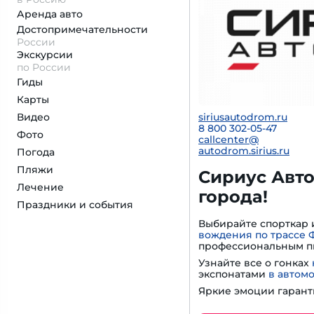
Аренда авто
Достопримеча­тельности
России
Экскурсии
по России
Гиды
Карты
Видео
siriusautodrom.ru
8 800 302-05-47
Фото
callcenter@
autodrom.sirius.ru
Погода
Пляжи
Сириус Авто
Лечение
города!
Праздники и события
Выбирайте спорткар 
вождения по трассе 
профессиональным п
Узнайте все о гонках
экспонатами
в автом
Яркие эмоции гарант