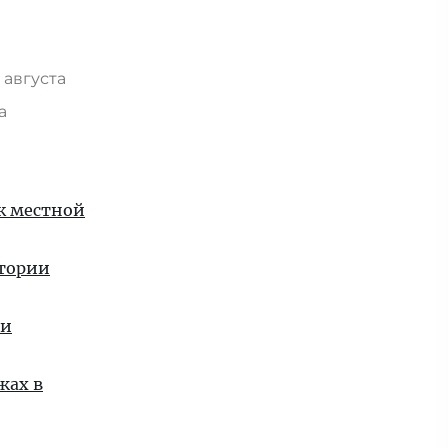
 августа
та
 к местной
стории
ии
жах в