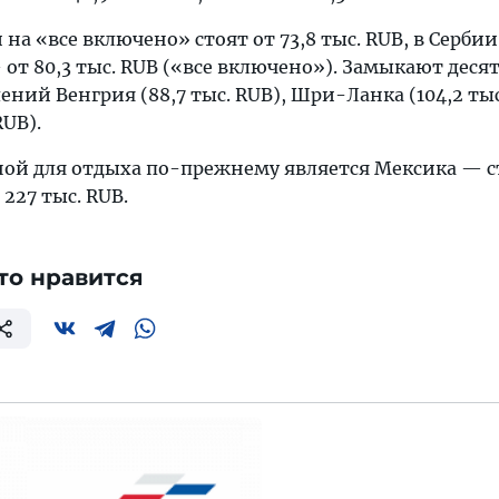
на «все включено» стоят от 73,8 тыс. RUB, в Сербии
— от 80,3 тыс. RUB («все включено»). Замыкают деся
ий Венгрия (88,7 тыс. RUB), Шри-Ланка (104,2 тыс
RUB).
ной для отдыха по-прежнему является Мексика — 
227 тыс. RUB.
то нравится