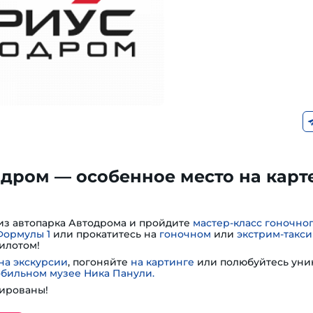
дром — особенное место на карт
из автопарка Автодрома и пройдите
мастер-класс гоночно
Формулы 1
или прокатитесь на
гоночном
или
экстрим-такси
илотом!
на экскурсии
, погоняйте
на картинге
или полюбуйтесь ун
обильном музее Ника Панули.
ированы!