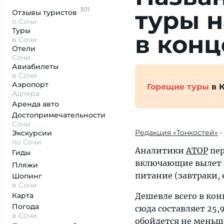
301
туры н
Отзывы
туристов
о Сочи
Туры
в конц
в Сочи
Отели
Сочи
Авиабилеты
в Сочи
Аэропорт
Горящие туры
в 
Адлера
Аренда авто
Достопримеча­тельности
Сочи
Редакция «Тонкостей»
•
Экскурсии
по Сочи
Аналитики
АТОР
пер
Гиды
включающие вылет и
Пляжи
питание (завтраки, 
Шопинг
в Сочи
Карта
Дешевле всего в ко
Погода
сюда составляет 25,9
в Сочи
обойдется не меньше 