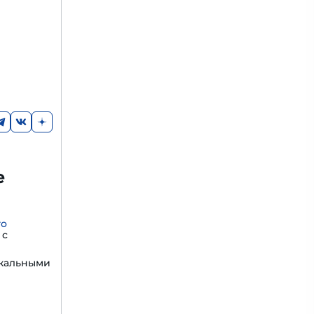
е
го
с
икальными