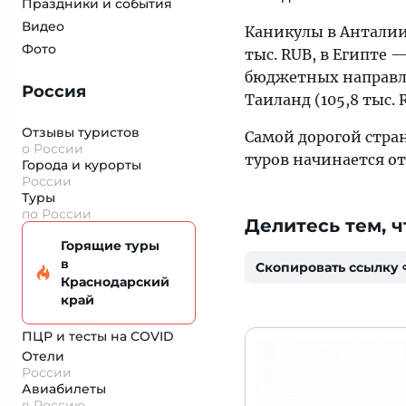
Праздники и события
Видео
Каникулы в Анталии 
Фото
тыс. RUB, в Египте 
бюджетных направлен
Россия
Таиланд (105,8 тыс. 
Отзывы туристов
Самой дорогой стра
о России
туров начинается от 
Города и курорты
России
Туры
по России
Делитесь тем, ч
Горящие туры
в
Скопировать ссылку
Краснодарский
край
ПЦР и тесты на COVID
Отели
России
Авиабилеты
в Россию