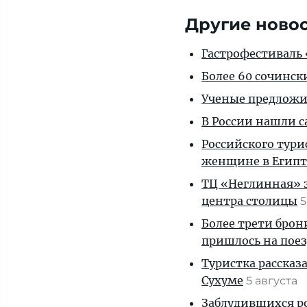
Другие ново
Гастрофестиваль «
Более 60 сочинск
Ученые предложил
В России нашли с
Российского тури
женщине в Египт
ТЦ «Неглинная» з
центра столицы
5
Более трети брон
пришлось на пое
Туристка рассказ
Сухуме
5 августа
Заблудившихся ро