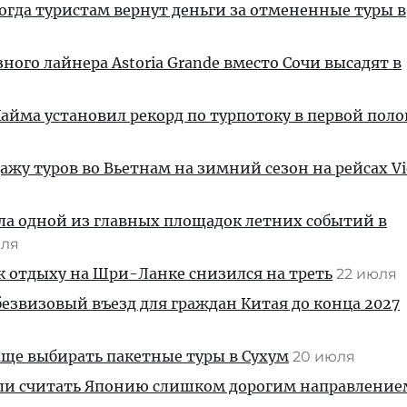
когда туристам вернут деньги за отмененные туры в
ного лайнера Astoria Grande вместо Сочи высадят в
айма установил рекорд по турпотоку в первой пол
ажу туров во Вьетнам на зимний сезон на рейсах Vie
ла одной из главных площадок летних событий в
юля
к отдыху на Шри-Ланке снизился на треть
22 июля
безвизовый въезд для граждан Китая до конца 2027
аще выбирать пакетные туры в Сухум
20 июля
али считать Японию слишком дорогим направление