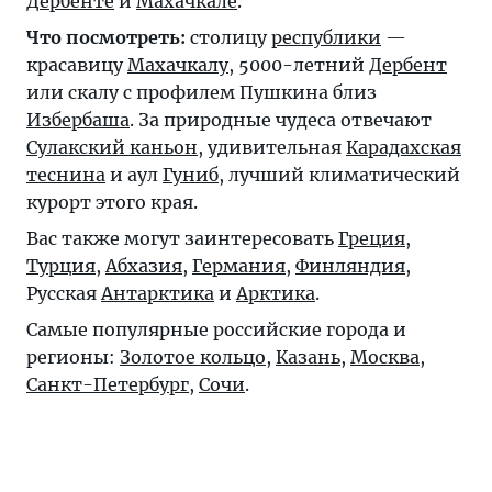
Дербенте
и
Махачкале
.
Что посмотреть:
столицу
республики
—
красавицу
Махачкалу
, 5000-летний
Дербент
или скалу с профилем Пушкина близ
Избербаша
. За природные чудеса отвечают
Сулакский каньон
, удивительная
Карадахская
теснина
и аул
Гуниб
, лучший климатический
курорт этого края.
Вас также могут заинтересовать
Греция
,
Турция
,
Абхазия
,
Германия
,
Финляндия
,
Русская
Антарктика
и
Арктика
.
Самые популярные российские города и
регионы:
Золотое кольцо
,
Казань
,
Москва
,
Санкт-Петербург
,
Сочи
.