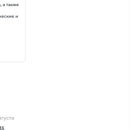
, а также
ческие и
вгуста
их