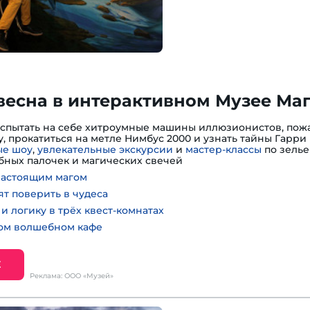
весна в интерактивном Музее Ма
испытать на себе хитроумные машины иллюзионистов, пожа
, прокатиться на метле Нимбус 2000 и узнать тайны Гарри 
е шоу
,
увлекательные экскурсии
и
мастер-классы
по зелье
ных палочек и магических свечей
настоящим магом
ят поверить в чудеса
и логику в трёх квест-комнатах
ном волшебном кафе
Е
Реклама: ООО «Музей»