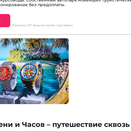
курсоводы. Собственный автопарк новейших туристическ
ронирование без предоплаты.
Е
Реклама: ИП Яшанов Артём Сергеевич
ни и Часов – путешествие сквозь