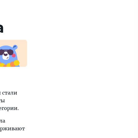
а
 стали
ты
егории.
ла
держивают