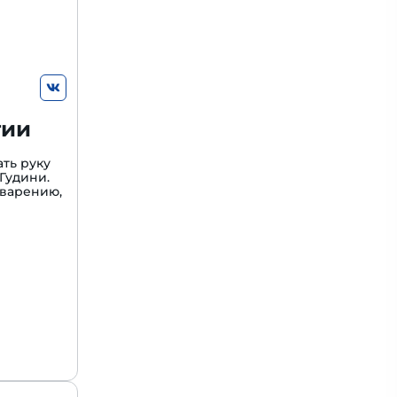
гии
ть руку
Гудини.
варению,