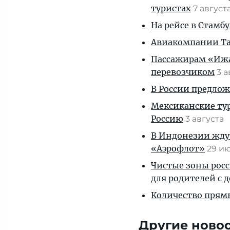
туристах
7 август
На рейсе в Стамб
Авиакомпании Таи
Пассажирам «Ижав
перевозчиком
3 
В России предло
Мексиканские тур
Россию
3 августа
В Индонезии ждут
«Аэрофлот»
29 и
Чистые зоны росс
для родителей с 
Количество прям
Другие ново