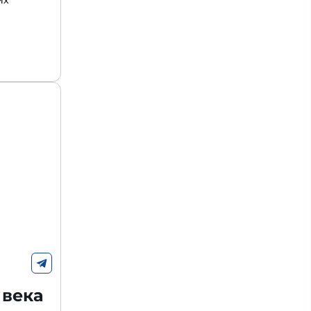
их
 века