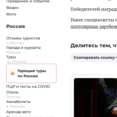
Праздники и события
Видео
Победителей награ
Фото
Ранее специалисты
Россия
популярные зарубе
Отзывы туристов
о России
Делитесь тем, ч
Города и курорты
России
Туры
Скопировать ссылку
по России
Горящие туры
по России
ПЦР и тесты на COVID
Отели
России
Авиабилеты
в Россию
Аренда авто