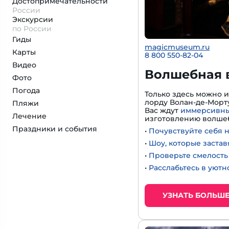
Достопримеча­тельности
России
Экскурсии
по России
Гиды
magicmuseum.ru
Карты
8 800 550-82-04
Видео
Волшебная 
Фото
Погода
Только здесь можно 
лорду Волан-де-Морту
Пляжи
Вас ждут
иммерсивны
Лечение
изготовлению волшеб
Праздники и события
•
Почувствуйте себя 
•
Шоу, которые застав
•
Проверьте смелость 
•
Расслабьтесь в уют
УЗНАТЬ БОЛЬШ