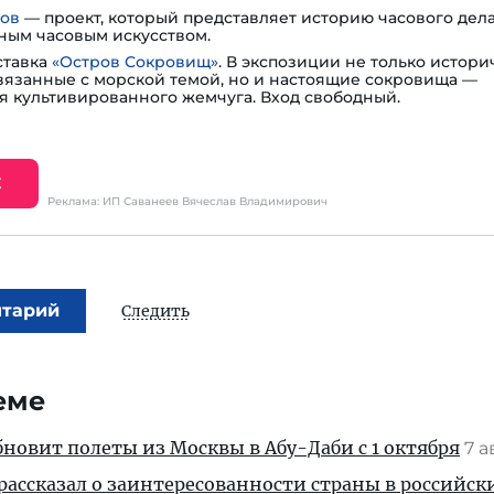
сов
— проект, который представляет историю часового дела
ным часовым искусством.
ставка
«Остров Сокровищ»
. В экспозиции не только истори
вязанные с морской темой, но и настоящие сокровища —
я культивированного жемчуга. Вход свободный.
Е
Реклама: ИП Саванеев Вячеслав Владимирович
нтарий
Следить
еме
новит полеты из Москвы в Абу-Даби с 1 октября
7 а
рассказал о заинтересованности страны в российск