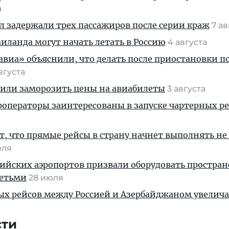
а
ул задержали трех пассажиров после серии краж
7 а
ланда могут начать летать в Россию
4 августа
иа» объяснили, что делать после приостановки п
августа
жили заморозить цены на авиабилеты
3 августа
операторы заинтересованы в запуске чартерных ре
, что прямые рейсы в страну начнет выполнять не
юля
ийских аэропортов призвали оборудовать простра
детьми
28 июля
ых рейсов между Россией и Азербайджаном увелич
сти