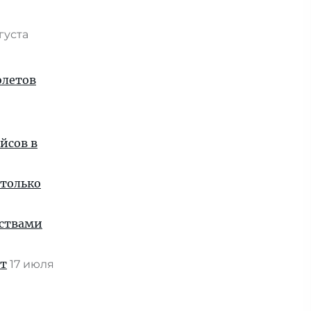
вгуста
олетов
йсов в
 только
нствами
ат
17 июля