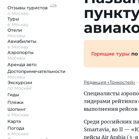
428
пункт
Отзывы
туристов
о Москве
Туры
авиако
в Москву
Отели
Москвы
Авиабилеты
в Москву
Аэропорты
Горящие туры
по
Москвы
Аренда авто
Достопримеча­тельности
Москвы
Редакция «Тонкостей»
•
Экскурсии
по Москве
Специалисты аэропо
Гиды
лидерами рейтинга с
Пляжи
выполнения рейсов 
Шопинг
в Москве
Карта
Среди российских па
Погода
Smartavia, во II —
в Москве
рейсы Air Arabia (3-я