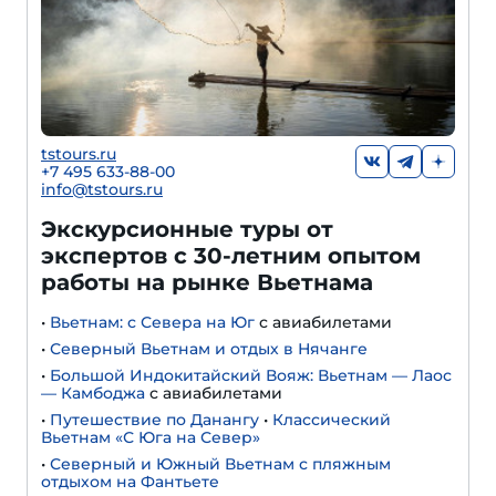
tstours.ru
+7 495 633-88-00
info@tstours.ru
Экскурсионные туры от
экспертов с 30-летним опытом
работы на рынке Вьетнама
•
Вьетнам: с Севера на Юг
с авиабилетами
•
Северный Вьетнам и отдых в Нячанге
•
Большой Индокитайский Вояж: Вьетнам — Лаос
— Камбоджа
с авиабилетами
•
Путешествие по Данангу
•
Классический
Вьетнам «С Юга на Север»
•
Северный и Южный Вьетнам с пляжным
отдыхом на Фантьете