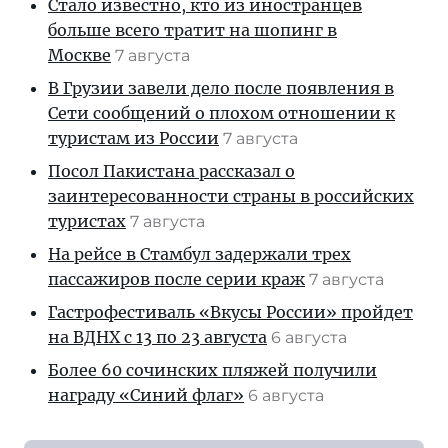
Стало известно, кто из иностранцев
больше всего тратит на шопинг в
Москве
7 августа
В Грузии завели дело после появления в
Сети сообщений о плохом отношении к
туристам из России
7 августа
Посол Пакистана рассказал о
заинтересованности страны в российских
туристах
7 августа
На рейсе в Стамбул задержали трех
пассажиров после серии краж
7 августа
Гастрофестиваль «Вкусы России» пройдет
на ВДНХ с 13 по 23 августа
6 августа
Более 60 сочинских пляжей получили
награду «Синий флаг»
6 августа