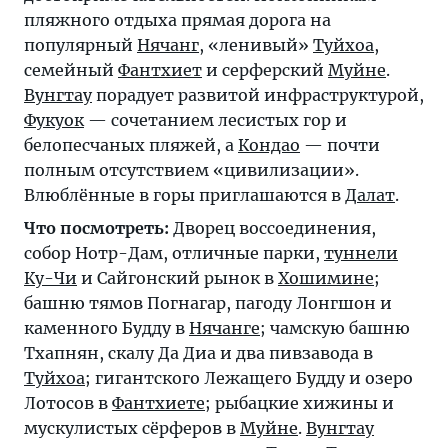
пляжного отдыха прямая дорога на
популярный
Нячанг
, «ленивый»
Туйхоа
,
семейный
Фантхиет
и серферский
Муйне
.
Вунгтау
порадует развитой инфраструктурой,
Фукуок
— сочетанием лесистых гор и
белопесчаных пляжей, а
Кондао
— почти
полным отсутствием «цивилизации».
Влюблённые в горы приглашаются в
Далат
.
Что посмотреть:
Дворец воссоединения,
собор Нотр-Дам, отличные парки,
туннели
Ку-Чи
и Сайгонский рынок в
Хошимине
;
башню тямов Погнагар, пагоду Лонгшон и
каменного Будду в
Нячанге
; чамскую башню
Тхапнян, скалу Да Диа и два пивзавода в
Туйхоа
; гигантского Лежащего Будду и озеро
Лотосов в
Фантхиете
; рыбацкие хижины и
мускулистых сёрферов в
Муйне
.
Вунгтау