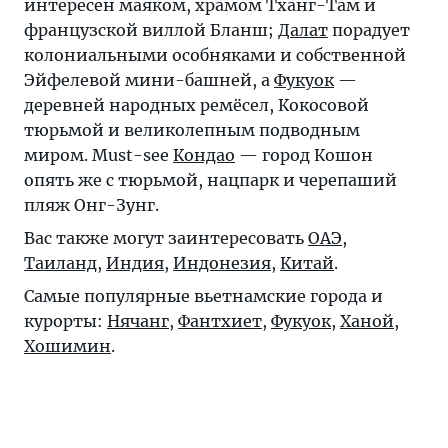
интересен маяком, храмом Тханг-Там и
французской виллой Бланш;
Далат
порадует
колониальными особняками и собственной
Эйфелевой мини-башней, а
Фукуок
—
деревней народных ремёсел, Кокосовой
тюрьмой и великолепным подводным
миром. Must-see
Кондао
— город Кошон
опять же с тюрьмой, нацпарк и черепаший
пляж Онг-Зунг.
Вас также могут заинтересовать
ОАЭ
,
Таиланд
,
Индия
,
Индонезия
,
Китай
.
Самые популярные вьетнамские города и
курорты:
Нячанг
,
Фантхиет
,
Фукуок
,
Ханой
,
Хошимин
.