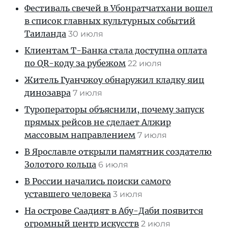
Фестиваль свечей в Убонратчатхани вошел
в список главных культурных событий
Таиланда
30 июля
Клиентам T-Банка стала доступна оплата
по QR-коду за рубежом
22 июля
Житель Гуанчжоу обнаружил кладку яиц
динозавра
7 июля
Туроператоры объяснили, почему запуск
прямых рейсов не сделает Алжир
массовым направлением
7 июля
В Ярославле открыли памятник создателю
Золотого кольца
6 июля
В России начались поиски самого
уставшего человека
3 июля
На острове Саадият в Абу-Даби появится
огромный центр искусств
2 июля