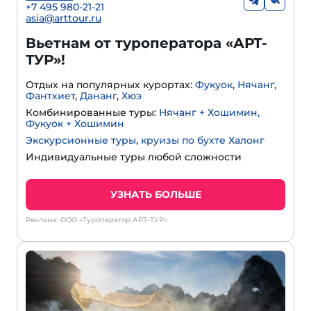
+
7 495 980-21-21
asia@arttour.ru
Вьетнам от туроператора «АРТ-
ТУР»!
Отдых на популярных курортах:
Фукуок
,
Нячанг
,
Фантхиет
,
Дананг
,
Хюэ
Комбинированные туры:
Нячанг + Хошимин,
Фукуок + Хошимин
Экскурсионные туры
,
круизы по бухте Халонг
Индивидуальные туры любой сложности
УЗНАТЬ БОЛЬШЕ
Реклама: ООО «Туроператор АРТ-ТУР»