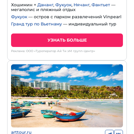
Хошимин +
Дананг
,
Фукуок
,
Нячанг
,
Фантьет
—
мегаполис и пляжный отдых
Фукуок
— остров с парком развлечений Vinpearl
Гранд тур по Вьетнаму
— индивидуальный тур
УЗНАТЬ БОЛЬШЕ
Реклама: ООО «Туроператор Ай Ти эМ групп-Центр»
arttour.ru