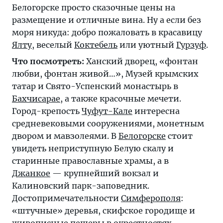
Белогорске просто сказочные цены на
размещение и отличные вина. Ну а если без
моря никуда: добро пожаловать в красавицу
Ялту
, веселый
Коктебель
или уютный
Гурзуф
.
Что посмотреть:
Ханский дворец, «фонтан
любви, фонтан живой…», Музей крымских
татар и Свято-Успенский монастырь в
Бахчисарае
, а также красочные мечети.
Город-крепость
Чуфут-Кале
интересна
средневековыми сооружениями, монетным
двором и мавзолеями. В
Белогорске
стоит
увидеть неприступную Белую скалу и
старинные православные храмы, а в
Джанкое
— крупнейший вокзал и
Калиновский парк-заповедник.
Достопримечательности
Симферополя
:
«штучные» деревья, скифское городище и
живописные пещеры в окрестностях.