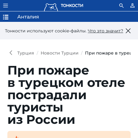
Анталия
Тонкости используют сookie-файлы.
Что это значит?
Турция
Новости Турции
При пожаре в турецко
При пожаре
в турец­ком оте­ле
по­страдали
турис­ты
из России