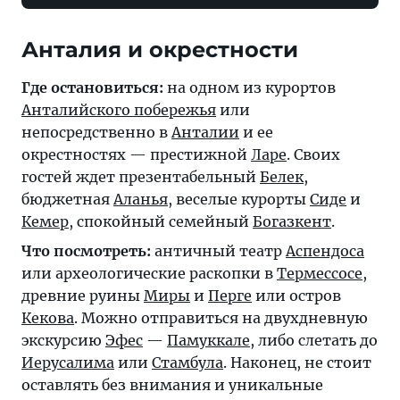
Анталия и окрестности
Где остановиться:
на одном из курортов
Анталийского побережья
или
непосредственно в
Анталии
и ее
окрестностях — престижной
Ларе
. Своих
гостей ждет презентабельный
Белек
,
бюджетная
Аланья
, веселые курорты
Сиде
и
Кемер
, спокойный семейный
Богазкент
.
Что посмотреть:
античный театр
Аспендоса
или археологические раскопки в
Термессосе
,
древние руины
Миры
и
Перге
или остров
Кекова
. Можно отправиться на двухдневную
экскурсию
Эфес
—
Памуккале
, либо слетать до
Иерусалима
или
Стамбула
. Наконец, не стоит
оставлять без внимания и уникальные