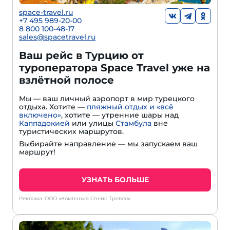
space-travel.ru
+7 495 989-20-00
8 800 100-48-17
sales@spacetravel.ru
Ваш рейс в Турцию от
туроператора Space Travel уже на
взлётной полосе
Мы — ваш личный аэропорт в мир турецкого
отдыха. Хотите —
пляжный отдых и «всё
включено»
, хотите — утренние шары над
Каппадокией
или улицы
Стамбула
вне
туристических маршрутов.
Выбирайте направление — мы запускаем ваш
маршрут!
УЗНАТЬ БОЛЬШЕ
Реклама: ООО «Компания Спейс Тревел»