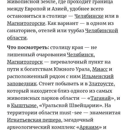
живописной земле, где проходит граница
между Европой и Азией, удобнее всего
остановиться в столице —
Челябинске
или в
Магнитогорске
. Как вариант — в одном из
санаториев, отелей или турбаз
Челябинской
области
.
Что посмотреть:
столицу края — не
лишенный очарования
Челябинск
,
Магнитогорск
— перевалочный пункт на
пути к богатствам Южного Урала,
Миасс
и
расположенный рядом с ним
Ильменский
заповедник
. Стоит побывать и в
Златоусте
,
который находится близ одного из самых
живописных парков области — «
Таганай
», и
в
Кыштыме
, «Уральской Швейцарии». На
территории области must-see — знаменитая
Игнатьевская пещера
, загадочный
археологический комплекс «
Аркаим
» и