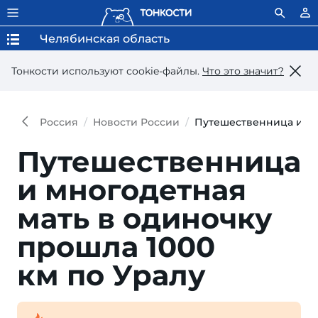
Челябинская область
Тонкости используют сookie-файлы.
Что это значит?
Россия
Новости России
Путешественница и мн
Путешест­венница
и много­детная
мать в оди­ноч­ку
прош­ла 1000
км по Уралу