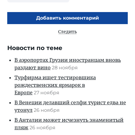
Добавить комментарий
Следить
Новости по теме
В аэропортах Грузии иностранцам вновь
раздают вино
28 ноября
Турфирма ищет тестировщика
рождественских ярмарок в
Европе
27 ноября
В Венеции делавший селфи турист едва не
утонул
26 ноября
В Анталии может исчезнуть знаменитый
пляж
26 ноября