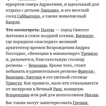
курортов севера Адриатики, и идеальный для
отдыха с детьми
Линьяно
, и его веселый
сосед
Саббьядоро
, а также живописный
Каорле
.
Что посмотреть:
Падую
— город Святого
Антония в стиле поздней готики,
Виченцу
,
где порядком «наследил» великий
архитектор времен Возрождения Андреа
Палладио, «Венецию в миниатюре»
Тревизо
и, разумеется, блистательную столицу
региона —
Венецию
. Кроме того, стоит
побывать в удивительном регионе
Фриули-
Венеция-Джулия
и его уютной столице
Триесте
. Как правило, мало кто отказывается
от экскурсии в Вечный
Рим
, изящную
Флоренцию
или рай для шопоголиков
Милан
.
Вас также могут заинтересовать
Греция
,