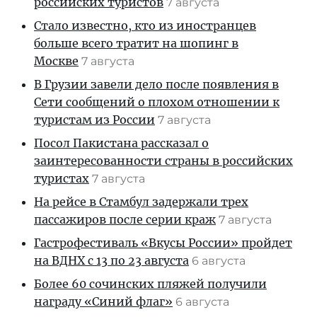
российских туристов
7 августа
Стало известно, кто из иностранцев
больше всего тратит на шопинг в
Москве
7 августа
В Грузии завели дело после появления в
Сети сообщений о плохом отношении к
туристам из России
7 августа
Посол Пакистана рассказал о
заинтересованности страны в российских
туристах
7 августа
На рейсе в Стамбул задержали трех
пассажиров после серии краж
7 августа
Гастрофестиваль «Вкусы России» пройдет
на ВДНХ с 13 по 23 августа
6 августа
Более 60 сочинских пляжей получили
награду «Синий флаг»
6 августа