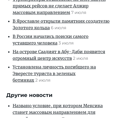
прямых рейсов не сделает Алжир
массовым направлением
7 июля
В Ярославле открыли памятник создателю
Золотого кольца
6 июля
В России начались поиски самого
уставшего человека
3 июля
На острове Саадият в Абу-Даби появится
огромный центр искусств
2 июля
Установлена личность погибшего на
Эвересте туриста в зеленых
ботинках
2 июля
Другие новости
Названо условие, при котором Мексика
станет массовым направлением для