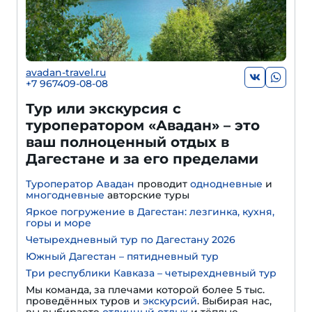
avadan-travel.ru
+7 967409-08-08
Тур или экскурсия с
туроператором «Авадан» – это
ваш полноценный отдых в
Дагестане и за его пределами
Туроператор Авадан
проводит
однодневные
и
многодневные
авторские туры
Яркое погружение в Дагестан: лезгинка, кухня,
горы и море
Четырехдневный тур по Дагестану 2026
Южный Дагестан – пятидневный тур
Три республики Кавказа – четырехдневный тур
Мы команда, за плечами которой более 5 тыс.
проведённых туров и
экскурсий
. Выбирая нас,
вы выбираете
отличный отдых
и тёплые