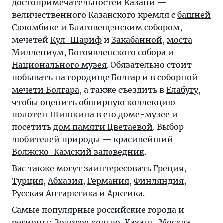
достопримечательностей
Казани
—
величественного Казанского кремля с
башней
Сююмбике
и
Благовещенским собором
,
мечетей
Кул-Шариф
и
Закабанной
,
моста
Миллениум
,
Богоявленского собора
и
Национального музея
. Обязательно стоит
побывать на городище
Болгар
и в
соборной
мечети Болгара
, а также съездить в
Елабугу
,
чтобы оценить обширную коллекцию
полотен Шишкина в его
доме-музее
и
посетить
дом памяти Цветаевой
. Выбор
любителей природы — красивейший
Волжско-Камский заповедник
.
Вас также могут заинтересовать
Греция
,
Турция
,
Абхазия
,
Германия
,
Финляндия
,
Русская
Антарктика
и
Арктика
.
Самые популярные российские города и
регионы:
Золотое кольцо
,
Казань
,
Москва
,