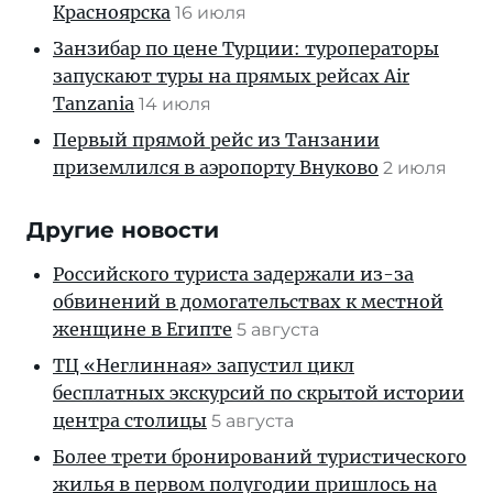
Красноярска
16 июля
Занзибар по цене Турции: туроператоры
запускают туры на прямых рейсах Air
Tanzania
14 июля
Первый прямой рейс из Танзании
приземлился в аэропорту Внуково
2 июля
Другие новости
Российского туриста задержали из-за
обвинений в домогательствах к местной
женщине в Египте
5 августа
ТЦ «Неглинная» запустил цикл
бесплатных экскурсий по скрытой истории
центра столицы
5 августа
Более трети бронирований туристического
жилья в первом полугодии пришлось на