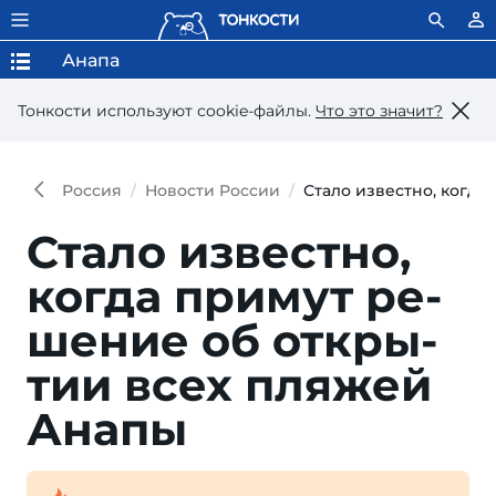
Анапа
Тонкости используют сookie-файлы.
Что это значит?
Россия
Новости России
Стало известно, когд
Стало известно,
ког­да при­мут ре­
ше­ние об от­кры­
тии всех пля­жей
Анапы