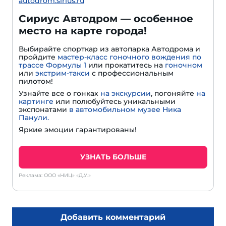
autodrom.sirius.ru
Сириус Автодром — особенное
место на карте города!
Выбирайте спорткар из автопарка Автодрома и
пройдите
мастер-класс гоночного вождения по
трассе Формулы 1
или прокатитесь на
гоночном
или
экстрим-такси
с профессиональным
пилотом!
Узнайте все о гонках
на экскурсии
, погоняйте
на
картинге
или полюбуйтесь уникальными
экспонатами
в автомобильном музее Ника
Панули.
Яркие эмоции гарантированы!
УЗНАТЬ БОЛЬШЕ
Реклама: ООО «НИЦ» «Д.У.»
Добавить комментарий