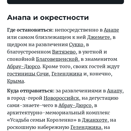
Анапа и окрестности
Где остановиться:
непосредственно в
Анапе
или самом близлежащем к ней
Джемете
, в
щедром на развлечения
Сукко
, в
благоустроенном
Витязево
, в уютной и
спокойной
Благовещенской
, в знаменитом
Абрау-Дюрсо
. Кроме того, своих гостей ждут
гостиницы Сочи
,
Геленджика
и, конечно,
Крыма
.
Куда отправиться:
за развлечениями в
Анапу
,
в город-герой
Новороссийск
, на дегустацию
сами-знаете-чего в
Абрау-Дюрсо
, в
архитектурно-мемориальный комплекс
«Усадьба семьи Короленко» в
Джанхоте
, на
роскошную набережную
Геленджика
, на