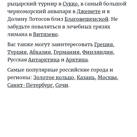
рыцарский турнир в
Сукко
, в самый большой
черноморский аквапарк в
Джемете
и в
Долину Лотосов близ
Благовещенской
. Не
забудьте поваляться в лечебных грязях
лимана в
Витязево
.
Вас также могут заинтересовать
Греция
,
Турция
,
Абхазия
,
Германия
,
Финляндия
,
Русская
Антарктика
и
Арктика
.
Самые популярные российские города и
регионы:
Золотое кольцо
,
Казань
,
Москва
,
Санкт-Петербург
,
Сочи
.