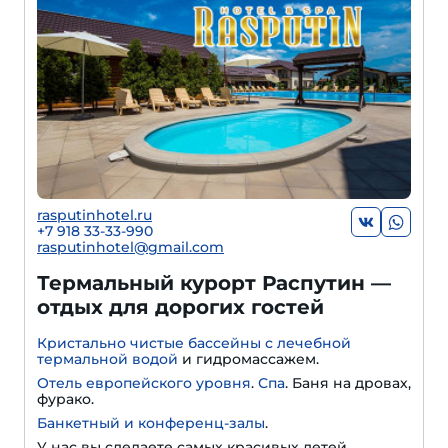
rasputinhotel.ru
+7 918 33-33-990
rasputinhotel@gmail.com
Термальный курорт Распутин —
отдых для дорогих гостей
Кристально чистые бассейны с лечебной
термальной водой
и гидромассажем.
Отель европейского уровня
.
Спа
. Баня на дровах,
фурако.
Банкетный и конференц-залы
.
У нас вы сделаете самых красивых детей,