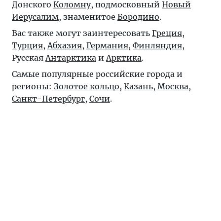
Донского
Коломну
, подмосковный
Новый
Иерусалим
, знаменитое
Бородино
.
Вас также могут заинтересовать
Греция
,
Турция
,
Абхазия
,
Германия
,
Финляндия
,
Русская
Антарктика
и
Арктика
.
Самые популярные российские города и
регионы:
Золотое кольцо
,
Казань
,
Москва
,
Санкт-Петербург
,
Сочи
.