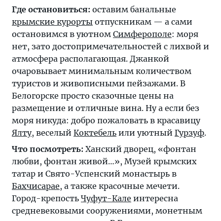
Где остановиться:
оставим банальные
крымские курорты
отпускникам — а сами
остановимся в уютном
Симферополе
: моря
нет, зато достопримечательностей с лихвой и
атмосфера располагающая. Джанкой
очаровывает минимальным количеством
туристов и живописными пейзажами. В
Белогорске просто сказочные цены на
размещение и отличные вина. Ну а если без
моря никуда: добро пожаловать в красавицу
Ялту
, веселый
Коктебель
или уютный
Гурзуф
.
Что посмотреть:
Ханский дворец, «фонтан
любви, фонтан живой…», Музей крымских
татар и Свято-Успенский монастырь в
Бахчисарае
, а также красочные мечети.
Город-крепость
Чуфут-Кале
интересна
средневековыми сооружениями, монетным