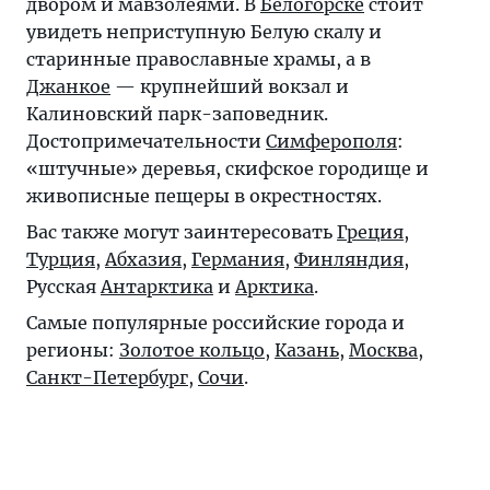
двором и мавзолеями. В
Белогорске
стоит
увидеть неприступную Белую скалу и
старинные православные храмы, а в
Джанкое
— крупнейший вокзал и
Калиновский парк-заповедник.
Достопримечательности
Симферополя
:
«штучные» деревья, скифское городище и
живописные пещеры в окрестностях.
Вас также могут заинтересовать
Греция
,
Турция
,
Абхазия
,
Германия
,
Финляндия
,
Русская
Антарктика
и
Арктика
.
Самые популярные российские города и
регионы:
Золотое кольцо
,
Казань
,
Москва
,
Санкт-Петербург
,
Сочи
.