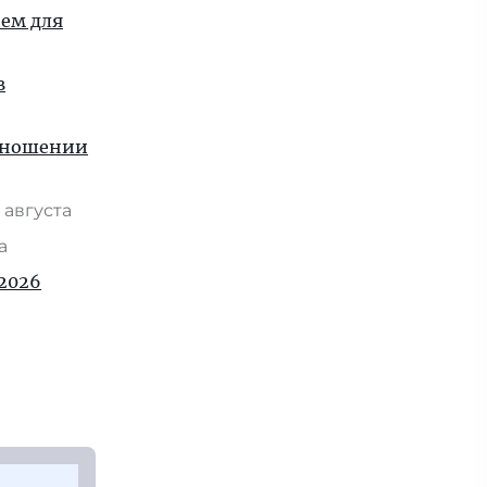
ием для
в
отношении
 августа
та
2026