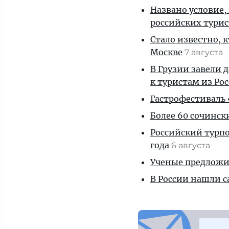
Названо условие,
российских тури
Стало известно, 
Москве
7 августа
В Грузии завели 
к туристам из Ро
Гастрофестиваль «
Более 60 сочинск
Российский турпо
года
6 августа
Ученые предложил
В России нашли с