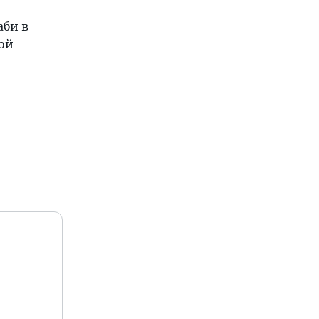
аби в
ой