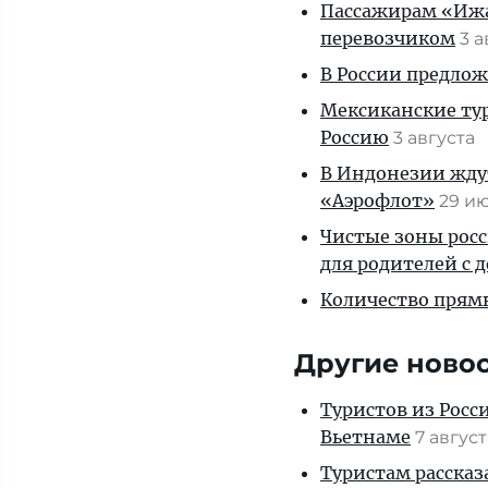
Пассажирам «Ижав
перевозчиком
3 
В России предло
Мексиканские тур
Россию
3 августа
В Индонезии ждут
«Аэрофлот»
29 и
Чистые зоны росс
для родителей с 
Количество прям
Другие ново
Туристов из Росс
Вьетнаме
7 авгус
Туристам рассказ