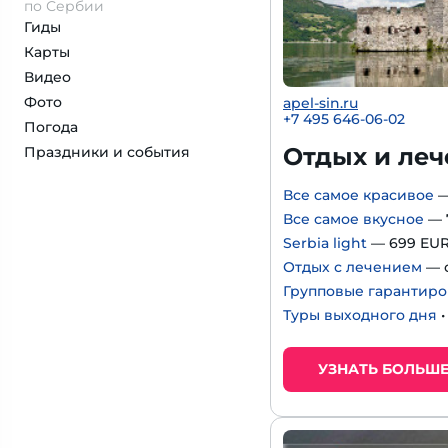
по Сербии
Гиды
Карты
Видео
Фото
apel-sin.ru
+
7 495 646-06-02
Погода
Отдых и леч
Праздники и события
Все самое красивое
—
Все самое вкусное
— 
Serbia light
— 699 EU
Отдых с лечением
— о
Групповые гарантиро
Туры выходного дня
УЗНАТЬ БОЛЬШ