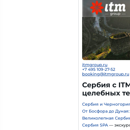
itmgroup.ru
+7 495 109-27-52
booking@itmgroup.ru
Сербия с IT
целебных т
Сербия и Черногори
От Босфора до Дуная
Великолепная Серби
Сербия SPA
— экскур