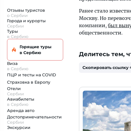
Отзывы туристов
Ранее стало известно
о Сербии
Москву. Но перевоз
Города и курорты
компании,
был вын
Сербии
Туры
общественности.
в Сербию
Горящие туры
в Сербию
Делитесь тем, ч
Виза
Скопировать ссылку
в Сербию
ПЦР и тесты на COVID
Страховка
в Европу
Отели
Сербии
Авиабилеты
в Сербию
Аренда авто
Достопримеча­тельности
Сербии
Экскурсии