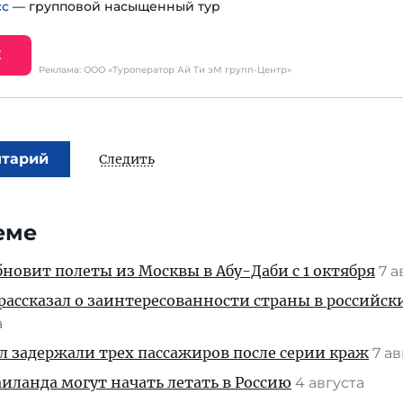
сс
— групповой насыщенный тур
Е
Реклама: ООО «Туроператор Ай Ти эМ групп-Центр»
нтарий
Следить
еме
новит полеты из Москвы в Абу-Даби с 1 октября
7 а
рассказал о заинтересованности страны в российск
а
ул задержали трех пассажиров после серии краж
7 а
ланда могут начать летать в Россию
4 августа