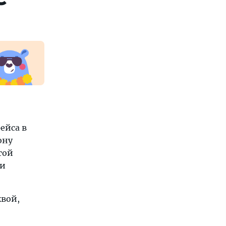
рейса в
ону
той
ти
квой,