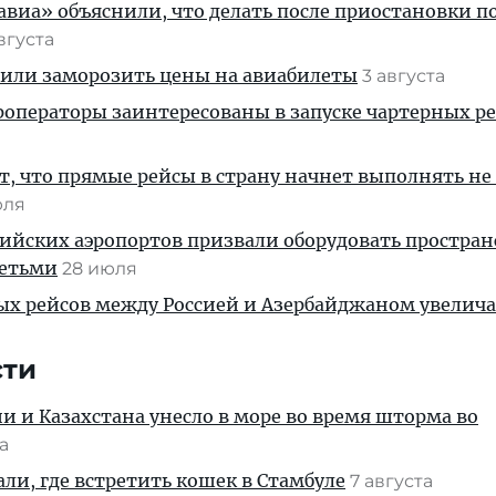
иа» объяснили, что делать после приостановки п
августа
жили заморозить цены на авиабилеты
3 августа
операторы заинтересованы в запуске чартерных ре
, что прямые рейсы в страну начнет выполнять не
юля
ийских аэропортов призвали оборудовать простра
детьми
28 июля
ых рейсов между Россией и Азербайджаном увелич
сти
ии и Казахстана унесло в море во время шторма во
та
али, где встретить кошек в Стамбуле
7 августа