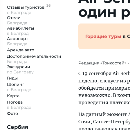
36
один р
Отзывы
туристов
о Белграде
Отели
Белграда
Авиабилеты
в Белград
Горящие туры
в 
Аэропорт
Белграда
Аренда авто
Достопримеча­тельности
Белграда
Редакция «Тонкостей»
•
Экскурсии
по Белграду
С 19 сентября Air Se
Гиды
неделю, следует из 
Шопинг
обойдется примерно 
в Белграде
невозможно. В ком
Карта
Погода
проведения платеже
в Белграде
Фото
На данный момент Ai
Сочи, Санкт-Петерб
Сербия
продолжающая полет