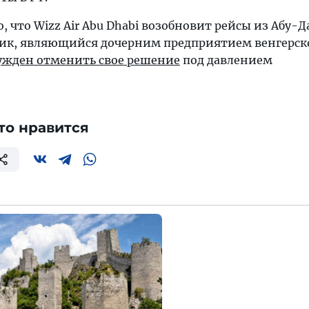
, что Wizz Air Abu Dhabi возобновит рейсы из Абу-Д
чик, являющийся дочерним предприятием венгерск
ужден отменить свое решение
под давлением
то нравится