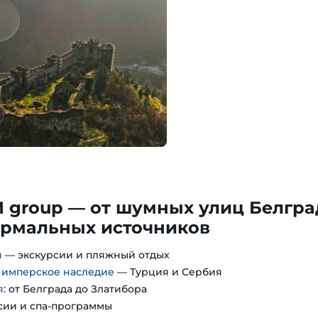
M group — от шумных улиц Белгра
ермальных источников
я
— экскурсии и пляжный отдых
: имперское наследие
— Турция и Сербия
я
: от Белграда до Златибора
сии и спа-программы