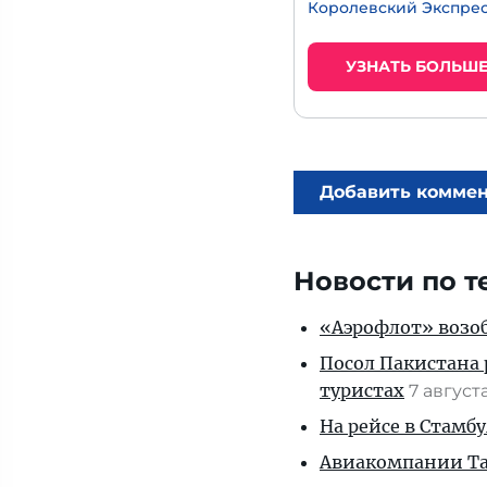
Королевский Экспре
УЗНАТЬ БОЛЬШ
Добавить комме
Новости по т
«Аэрофлот» возоб
Посол Пакистана 
туристах
7 август
На рейсе в Стамб
Авиакомпании Таи