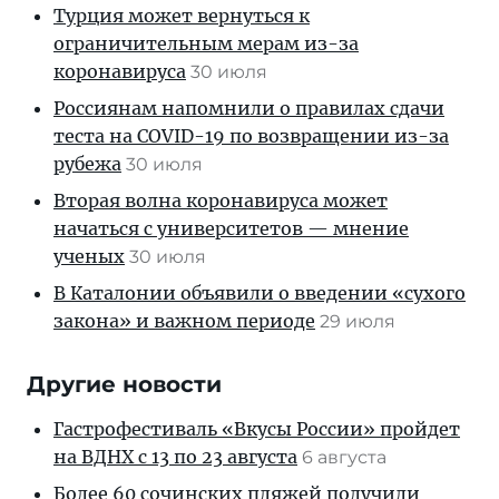
Турция может вернуться к
ограничительным мерам из-за
коронавируса
30 июля
Россиянам напомнили о правилах сдачи
теста на COVID-19 по возвращении из-за
рубежа
30 июля
Вторая волна коронавируса может
начаться с университетов — мнение
ученых
30 июля
В Каталонии объявили о введении «сухого
закона» и важном периоде
29 июля
Другие новости
Гастрофестиваль «Вкусы России» пройдет
на ВДНХ с 13 по 23 августа
6 августа
Более 60 сочинских пляжей получили