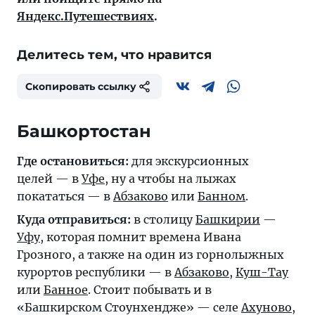
Яндекс.Путешествиях
.
Делитесь тем, что нравится
Скопировать ссылку
Башкортостан
Где остановиться:
для экскурсионных
целей — в
Уфе
, ну а чтобы на лыжах
покататься — в
Абзаково
или
Банном
.
Куда отправиться:
в столицу
Башкирии
—
Уфу
, которая помнит времена Ивана
Грозного, а также на один из горнолыжных
курортов республики — в
Абзаково
,
Куш-Тау
или
Банное
. Стоит побывать и в
«Башкирском Стоунхендже» — селе
Ахуново
,