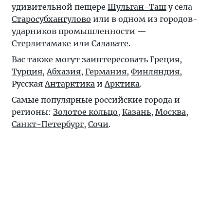
удивительной пещере
Шульган-Таш
у села
Старосубхангулово
или в одном из городов-
ударников промышленности —
Стерлитамаке
или
Салавате
.
Вас также могут заинтересовать
Греция
,
Турция
,
Абхазия
,
Германия
,
Финляндия
,
Русская
Антарктика
и
Арктика
.
Самые популярные российские города и
регионы:
Золотое кольцо
,
Казань
,
Москва
,
Санкт-Петербург
,
Сочи
.