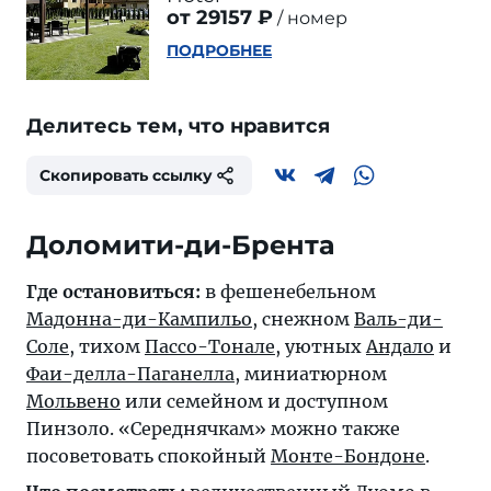
от 29157 ₽
номер
ПОДРОБНЕЕ
Делитесь тем, что нравится
Скопировать ссылку
Доломити-ди-Брента
Где остановиться:
в фешенебельном
Мадонна-ди-Кампильо
, снежном
Валь-ди-
Соле
, тихом
Пассо-Тонале
, уютных
Андало
и
Фаи-делла-Паганелла
, миниатюрном
Мольвено
или семейном и доступном
Пинзоло
. «Середнячкам» можно также
посоветовать спокойный
Монте-Бондоне
.