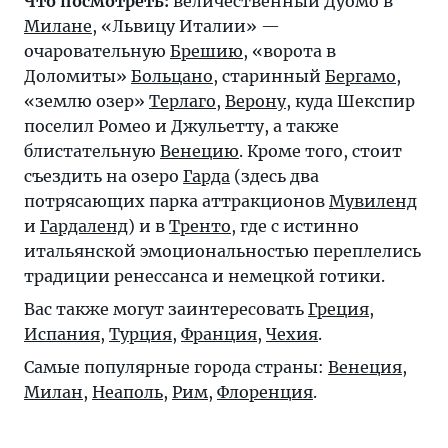
Что посмотреть:
величественный Дуомо в
Милане
, «Львицу Италии» —
очаровательную
Брешию
, «ворота в
Доломиты»
Больцано
, старинный
Бергамо
,
«землю озер»
Терлаго
,
Верону
, куда Шекспир
поселил Ромео и Джульетту, а также
блистательную
Венецию
. Кроме того, стоит
съездить на озеро
Гарда
(здесь два
потрясающих парка аттракционов
Мувиленд
и
Гардаленд
) и в
Тренто
, где с истинно
итальянской эмоциональностью переплелись
традиции ренессанса и немецкой готики.
Вас также могут заинтересовать
Греция
,
Испания
,
Турция
,
Франция
,
Чехия
.
Самые популярные города страны:
Венеция
,
Милан
,
Неаполь
,
Рим
,
Флоренция
.