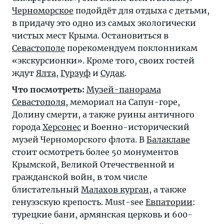
Черноморское
подойдёт для отдыха с детьми,
в придачу это одно из самых экологически
чистых мест Крыма. Остановиться в
Севастополе
порекомендуем поклонникам
«экскурсионки». Кроме того, своих гостей
ждут
Ялта
,
Гурзуф
и
Судак
.
Что посмотреть:
Музей-панорама
Севастополя
, мемориал на Сапун-горе,
Долину смерти, а также руины античного
города
Херсонес
и Военно-исторический
музей Черноморского флота. В
Балаклаве
стоит осмотреть более 50 монументов
Крымской, Великой Отечественной и
гражданской войн, в том числе
блистательный
Малахов курган
, а также
генуэзскую крепость. Must-see
Евпатории
:
турецкие бани, армянская церковь и 600-