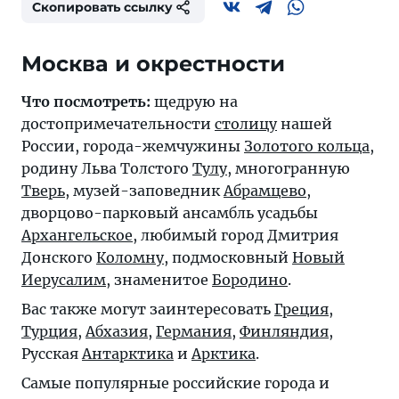
Скопировать ссылку
Москва и окрестности
Что посмотреть:
щедрую на
достопримечательности
столицу
нашей
России, города-жемчужины
Золотого кольца
,
родину Льва Толстого
Тулу
, многогранную
Тверь
, музей-заповедник
Абрамцево
,
дворцово-парковый ансамбль усадьбы
Архангельское
, любимый город Дмитрия
Донского
Коломну
, подмосковный
Новый
Иерусалим
, знаменитое
Бородино
.
Вас также могут заинтересовать
Греция
,
Турция
,
Абхазия
,
Германия
,
Финляндия
,
Русская
Антарктика
и
Арктика
.
Самые популярные российские города и