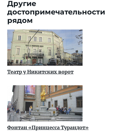
Другие
достопримечательности
рядом
Театр у Никитских ворот
Фонтан «Принцесса Турандот»