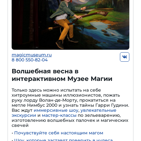
magicmuseum.ru
8 800 550-82-04
Волшебная весна в
интерактивном Музее Магии
Только здесь можно испытать на себе
хитроумные машины иллюзионистов, пожать
руку лорду Волан-де-Морту, прокатиться на
метле Нимбус 2000 и узнать тайны Гарри Гудини.
Вас ждут
иммерсивные шоу
,
увлекательные
экскурсии
и
мастер-классы
по зельеварению,
изготовлению волшебных палочек и магических
свечей
•
Почувствуйте себя настоящим магом
•
Шоу, которые заставят поверить в чудеса