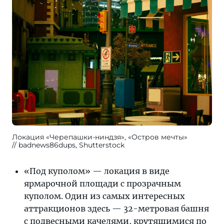
Локация «Черепашки-ниндзя», «Остров мечты»
badnews86dups, Shutterstock
«Под куполом» — локация в виде
ярмарочной площади с прозрачным
куполом. Один из самых интересных
аттракционов здесь — 32-метровая башня
с подвесными качелями, крутящимися по