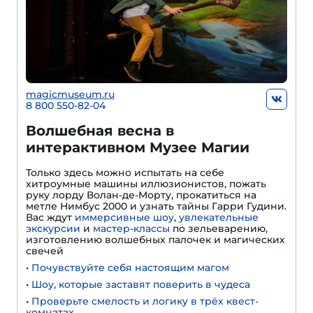
magicmuseum.ru
8 800 550-82-04
Волшебная весна в
интерактивном Музее Магии
Только здесь можно испытать на себе
хитроумные машины иллюзионистов, пожать
руку лорду Волан-де-Морту, прокатиться на
метле Нимбус 2000 и узнать тайны Гарри Гудини.
Вас ждут
иммерсивные шоу
,
увлекательные
экскурсии
и
мастер-классы
по зельеварению,
изготовлению волшебных палочек и магических
свечей
•
Почувствуйте себя настоящим магом
•
Шоу, которые заставят поверить в чудеса
•
Проверьте смелость и логику в трёх квест-
комнатах