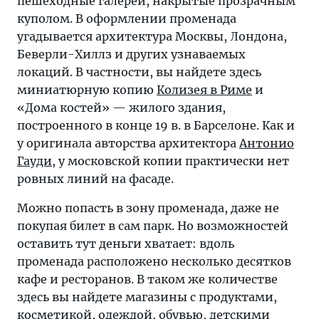
пешеходные галереи, накрытые прозрачным
куполом. В оформлении променада
угадывается архитектура Москвы, Лондона,
Беверли-Хиллз и других узнаваемых
локаций. В частности, вы найдете здесь
миниатюрную копию
Колизея в Риме
и
«Дома костей» — жилого здания,
построенного в конце 19 в. в Барселоне. Как и
у оригинала авторства архитектора
Антонио
Гауди
, у московской копии практически нет
ровных линий на фасаде.
Можно попасть в зону променада, даже не
покупая билет в сам парк. Но возможностей
оставить тут деньги хватает: вдоль
променада расположено несколько десятков
кафе и ресторанов. В таком же количестве
здесь вы найдете магазины с продуктами,
косметикой, одеждой, обувью, детскими