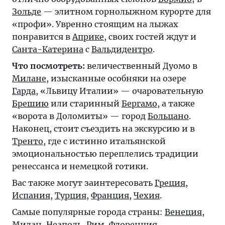
Зольде
— элитном горнолыжном курорте для
«профи». Увренно стоящим на лыжах
понравится в
Априке
, своих гостей ждут и
Санта-Катерина
с
Вальдидентро
.
Что посмотреть:
величественный Дуомо в
Милане
, изысканные особняки на озере
Гарда
, «Львицу Италии» — очаровательную
Брешию
или старинный
Бергамо
, а также
«ворота в Доломиты» — город
Больцано
.
Наконец, стоит съездить на экскурсию и в
Тренто
, где с истинно итальянской
эмоциональностью переплелись традиции
ренессанса и немецкой готики.
Вас также могут заинтересовать
Греция
,
Испания
,
Турция
,
Франция
,
Чехия
.
Самые популярные города страны:
Венеция
,
Милан
,
Неаполь
,
Рим
,
Флоренция
.