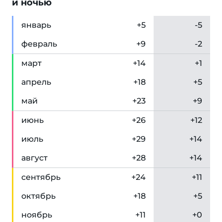
и ночью
янв
арь
+5
-5
фев
раль
+9
-2
мар
т
+14
+1
апр
ель
+18
+5
май
+23
+9
июн
ь
+26
+12
июл
ь
+29
+14
авг
уст
+28
+14
сен
тябрь
+24
+11
окт
ябрь
+18
+5
ноя
брь
+11
+0