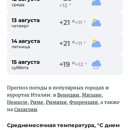
среда
+12 °
13 августа
+21 °
+11 °
четверг
14 августа
+21 °
+11 °
пятница
15 августа
+19 °
+12 °
суббота
Прогноз погоды в популярных городах и
курортах Италии: в
Венеции
,
Милане
,
Неаполе
,
Риме
,
Римини
,
Флоренции
, а также
на
Сицилии
.
Cреднемесячная температура, °C днем