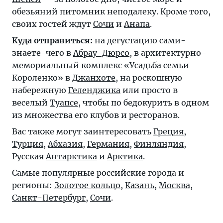
обезьяний питомник неподалеку. Кроме того,
своих гостей ждут
Сочи
и
Анапа
.
Куда отправиться:
на дегустацию сами-
знаете-чего в
Абрау-Дюрсо
, в архитектурно-
мемориальный комплекс «Усадьба семьи
Короленко» в
Джанхоте
, на роскошную
набережную
Геленджика
или просто в
веселый
Туапсе
, чтобы по бедокурить в одном
из множества его клубов и ресторанов.
Вас также могут заинтересовать
Греция
,
Турция
,
Абхазия
,
Германия
,
Финляндия
,
Русская
Антарктика
и
Арктика
.
Самые популярные российские города и
регионы:
Золотое кольцо
,
Казань
,
Москва
,
Санкт-Петербург
,
Сочи
.