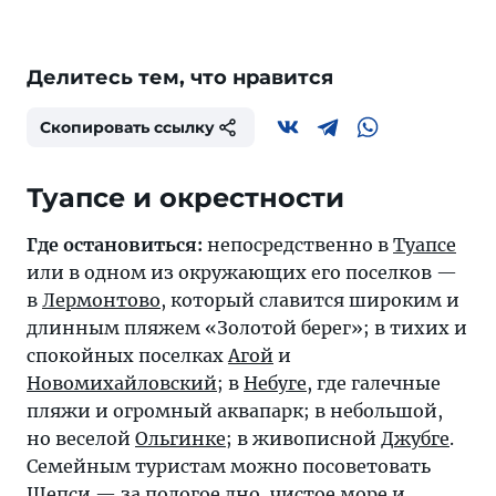
Делитесь тем, что нравится
Скопировать ссылку
Туапсе и окрестности
Где остановиться:
непосредственно в
Туапсе
или в одном из окружающих его поселков —
в
Лермонтово
, который славится широким и
длинным пляжем «Золотой берег»; в тихих и
спокойных поселках
Агой
и
Новомихайловский
; в
Небуге
, где галечные
пляжи и огромный аквапарк; в небольшой,
но веселой
Ольгинке
; в живописной
Джубге
.
Семейным туристам можно посоветовать
Шепси
— за пологое дно, чистое море и