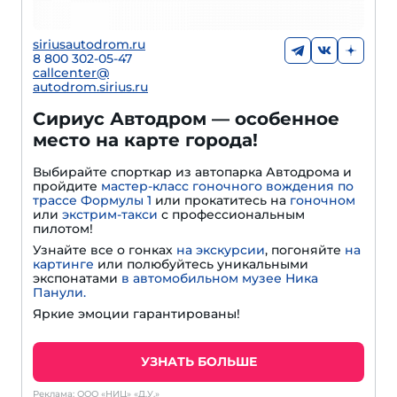
siriusautodrom.ru
8 800 302-05-47
callcenter@
autodrom.sirius.ru
Сириус Автодром — особенное
место на карте города!
Выбирайте спорткар из автопарка Автодрома и
пройдите
мастер-класс гоночного вождения по
трассе Формулы 1
или прокатитесь на
гоночном
или
экстрим-такси
с профессиональным
пилотом!
Узнайте все о гонках
на экскурсии
, погоняйте
на
картинге
или полюбуйтесь уникальными
экспонатами
в автомобильном музее Ника
Панули.
Яркие эмоции гарантированы!
УЗНАТЬ БОЛЬШЕ
Реклама: ООО «НИЦ» «Д.У.»