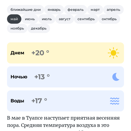
ближайшие дни
январь
февраль
март
апрель
май
июнь
июль
август
сентябрь
октябрь
ноябрь
декабрь
+20 °
Днем
+13 °
Ночью
+17 °
Воды
В мае в Туапсе наступает приятная весенняя
пора. Средняя температура воздуха в это