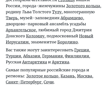
России, города-жемчужины
Золотого кольца
,
родину Льва Толстого
Тулу
, многогранную
Тверь
, музей-заповедник
Абрамцево
,
дворцово-парковый ансамбль усадьбы
Архангельское
, любимый город Дмитрия
Донского
Коломну
, подмосковный
Новый
Иерусалим
, знаменитое
Бородино
.
Вас также могут заинтересовать
Греция
,
Турция
,
Абхазия
,
Германия
,
Финляндия
,
Русская
Антарктика
и
Арктика
.
Самые популярные российские города и
регионы:
Золотое кольцо
,
Казань
,
Москва
,
Санкт-Петербург
,
Сочи
.