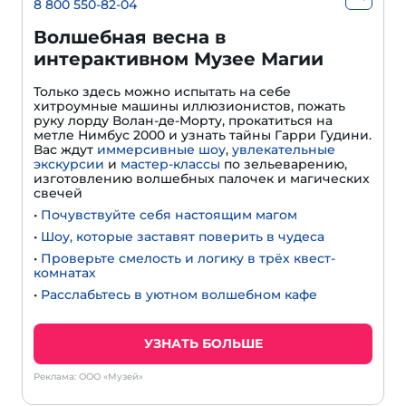
8 800 550-82-04
Волшебная весна в
интерактивном Музее Магии
Только здесь можно испытать на себе
хитроумные машины иллюзионистов, пожать
руку лорду Волан-де-Морту, прокатиться на
метле Нимбус 2000 и узнать тайны Гарри Гудини.
Вас ждут
иммерсивные шоу
,
увлекательные
экскурсии
и
мастер-классы
по зельеварению,
изготовлению волшебных палочек и магических
свечей
•
Почувствуйте себя настоящим магом
•
Шоу, которые заставят поверить в чудеса
•
Проверьте смелость и логику в трёх квест-
комнатах
•
Расслабьтесь в уютном волшебном кафе
УЗНАТЬ БОЛЬШЕ
Реклама: ООО «Музей»