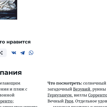
то нравится
мпания
елающим
Что посмотреть:
солнечны
ения и пляж с
загадочный
Везувий
, руины
сионной
Геркуланум
, виллы
Соррент
рренто
;
Вечный
Рим
. Отдельное удо
с открыток ищите
— морская прогулка к жив