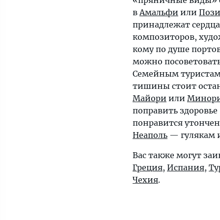
в
Амальфи
или
Пози
принадлежат сердца
композиторов, худо
кому по душе порто
можно посоветоват
Семейным туристам
тишины стоит остан
Майори
или
Минор
поправить здоровь
понравится утончен
Неаполь
— гулякам 
Вас также могут заи
Греция
,
Испания
,
Ту
Чехия
.