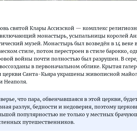
овь святой Клары Ассизской — комплекс религиоз
, включающий монастырь, усыпальницы королей А
ический музей. Монастырь был возведён в 14 веке 
еском стиле, потом перестроен в стиле барокко, од
овой войны почти полностью был разрушен. В сере
воссозданы в первоначальном облике. Крытая галер
и церкви Санта-Кьяра украшены живописной майол
 Неаполя.
верье, что пара, обвенчавшаяся в этой церкви, буде
 зная разлук, бедности и недоверия, поэтому церков
ольшой популярностью не только у местных брачую
сленных путешественников.