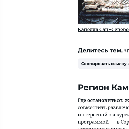
Капелла Сан-Северо
Делитесь тем, ч
Скопировать ссылку
Регион Ка
Где остановиться:
ж
совместить развлеч
интересной экскур
программой — в
Со
«пряничные виды» 