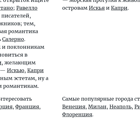
тано
;
Равелло
островам
Искья
и
Капри
.
 писателей,
жников; тем,
вая романтика
ь
Салерно
.
 и поклонникам
овиться в
и
, желающим
е —
Искью
,
Капри
ным эстетам, ну а
и романтикам.
нтересовать
Самые популярные города с
рция
,
Франция
,
Венеция
,
Милан
,
Неаполь
,
Р
Флоренция
.