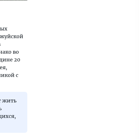
ных
нжуйской
в
нако во
дине 20
ея,
икой с
т жить
ь
щихся,