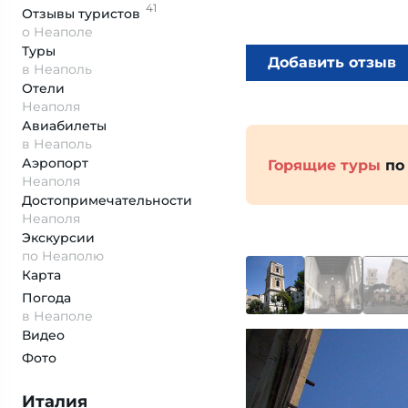
41
Отзывы
туристов
о Неаполе
Туры
Добавить отзыв
в Неаполь
Отели
Неаполя
Авиабилеты
в Неаполь
Аэропорт
Горящие туры
по
Неаполя
Достопримеча­тельности
Неаполя
Экскурсии
по Неаполю
Карта
Погода
в Неаполе
Видео
Фото
Италия