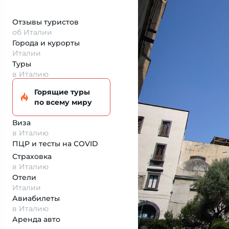
Отзывы туристов
об Италии
Города и курорты
Италии
Туры
в Италию
Горящие туры
по всему миру
Виза
в Италию
ПЦР и тесты на COVID
Страховка
в Италию
Отели
Италии
Авиабилеты
в Италию
Аренда авто