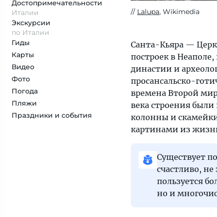
Достопримеча­тельности
Lalupa
, Wikimedia
Италии
Экскурсии
по Италии
Гиды
Санта-Кьяра — Церк
Карты
построек в Неаполе
Видео
династии и археолог
Фото
просансальско-готич
Погода
времена Второй мир
Пляжи
века строения были 
Праздники и события
колонны и скамейк
картинами из жизни
Существует по
счастливо, не
пользуется б
но и многочи