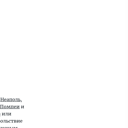
й
Неаполь
,
Помпеи
и
о
или
вольствие
описным