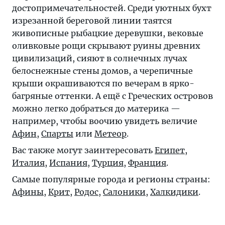
достопримечательностей. Среди уютных бухт
изрезанной береговой линии таятся
живописные рыбацкие деревушки, вековые
оливковые рощи скрывают руины древних
цивилизаций, сияют в солнечных лучах
белоснежные стены домов, а черепичные
крыши окрашиваются по вечерам в ярко-
багряные оттенки. А ещё с Греческих островов
можно легко добраться до материка —
например, чтобы воочию увидеть величие
Афин
,
Спарты
или
Метеор
.
Вас также могут заинтересовать
Египет
,
Италия
,
Испания
,
Турция
,
Франция
.
Самые популярные города и регионы страны:
Афины
,
Крит
,
Родос
,
Салоники
,
Халкидики
.