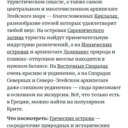
туристическом смысле, а также самом
центральном и многочисленном архипелаге
Эгейского моря — благословенных
Кикладах
,
разнообразие отелей которых удовлетворит
любой вкус. На островах
Саронического
залива
туристы найдут примечательную
индустрию развлечений, а на
Ионических
островах
и архипелаге
Додеканес
природа и
пляжно-отпускное веселье находятся в
нужном балансе. На
Восточных Спорадах
очень красиво и уединенно, а на Спорадах
Северных и Северо-Эгейском архипелаге
даже слишком уединенно — сюда приезжают
в основном на экскурсии. Всё, что только есть
в Греции, можно найти на популярном
Крите.
Что посмотреть:
Греческие острова
—
сосредоточие природных и исторических