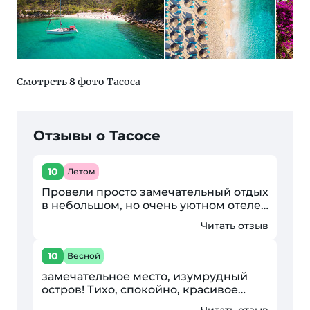
Смотреть
8
фото Тасоса
Отзывы о Тасосе
10
Летом
Провели просто замечательный отдых
в небольшом, но очень уютном отеле
Родон Хауз на острове Тасос. Впервые
Читать отзыв
отдыхали на севере Греции, теперь
точно вернёмся...
10
Весной
замечательное место, изумрудный
остров! Тихо, спокойно, красивое
море, отличная кухня. Отдыхали с
Читать отзыв