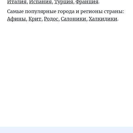
Италия
,
Испания
,
Турция
,
Франция
.
Самые популярные города и регионы страны:
Афины
,
Крит
,
Родос
,
Салоники
,
Халкидики
.