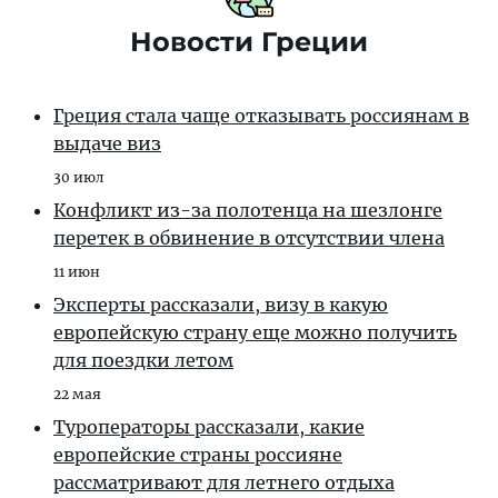
Новости Греции
Греция стала чаще отказывать россиянам в
выдаче виз
30 июл
Конфликт из-за полотенца на шезлонге
перетек в обвинение в отсутствии члена
11 июн
Эксперты рассказали, визу в какую
европейскую страну еще можно получить
для поездки летом
22 мая
Туроператоры рассказали, какие
европейские страны россияне
рассматривают для летнего отдыха