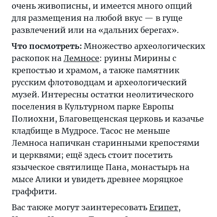
очень живописны, и имеется много опций
для размещения на любой вкус — в гуще
развлечений или на «дальних берегах».
Что посмотреть:
Множество археологических
раскопок на
Лемносе
: руины Мирины с
крепостью и храмом, а также памятник
русским флотоводцам и археологический
музей. Интересны остатки неолитического
поселения в Культурном парке Европы
Полиохни, Благовещенская церковь и казачье
кладбище в Мудросе.
Тасос
не меньше
Лемноса напичкан старинными крепостями
и церквями; ещё здесь стоит посетить
языческое святилище Пана, монастырь на
мысе Алики и увидеть древнее моряцкое
граффити.
Вас также могут заинтересовать
Египет
,