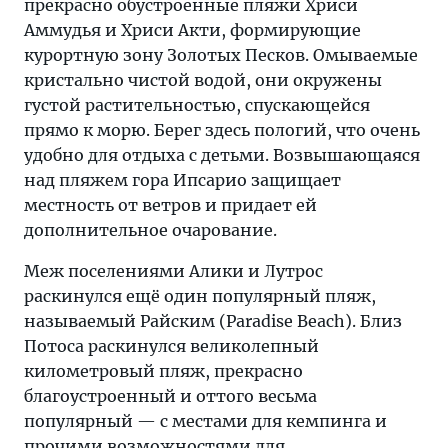
прекрасно обустроенные пляжи Хриси
Аммудья и Хриси Акти, формирующие
курортную зону Золотых Песков. Омываемые
кристально чистой водой, они окружены
густой растительностью, спускающейся
прямо к морю. Берег здесь пологий, что очень
удобно для отдыха с детьми. Возвышающаяся
над пляжем гора Ипсарио защищает
местность от ветров и придает ей
дополнительное очарование.
Меж поселениями Алики и Лутрос
раскинулся ещё один популярный пляж,
называемый Райским (Paradise Beach). Близ
Потоса раскинулся великолепный
километровый пляж, прекрасно
благоустроенный и оттого весьма
популярный — с местами для кемпинга и
прочими возможностями для