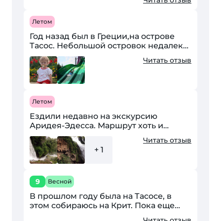
семьей летом 2018. Сняли
замечательное видео.
Летом
Год назад был в Греции,на острове
Тасос. Небольшой островок недалеко
от материка,плыли на пароме около
Читать отзыв
30 минут(очень запомнилось то-что
можно было кормить...
Летом
Ездили недавно на экскурсию
Аридея-Эдесса. Маршрут хоть и
длительный, как нам показался –
Читать отзыв
около 3,5 часов езды в одну сторону,
+ 1
но достаточно комфортный....
9
Весной
В прошлом году была на Тасосе, в
этом собираюсь на Крит. Пока еще
выбираю отель, но вот решила
Читать отзыв