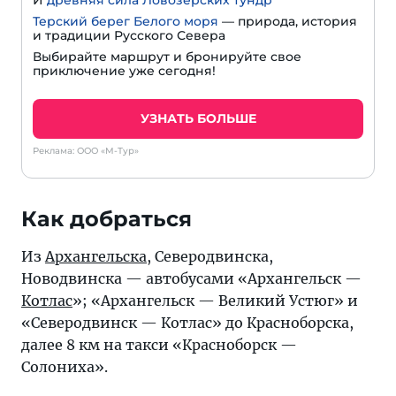
И
древняя сила Ловозёрских тундр
Терский берег Белого моря
— природа, история
и традиции Русского Севера
Выбирайте маршрут и бронируйте свое
приключение уже сегодня!
УЗНАТЬ БОЛЬШЕ
Реклама: ООО «М-Тур»
Как добраться
Из
Архангельска
, Северодвинска,
Новодвинска — автобусами «Архангельск —
Котлас
»; «Архангельск — Великий Устюг» и
«Северодвинск — Котлас» до Красноборска,
далее 8 км на такси «Красноборск —
Солониха».